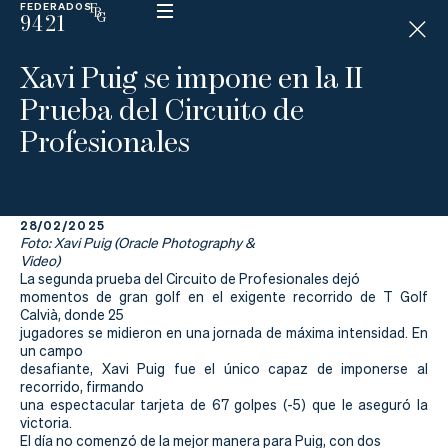
FEDERADOS
9421
ESP
H
Á
Xavi Puig se impone en la II
N
D
Prueba del Circuito de
I
C
Profesionales
A
P
28/02/2025
La
Foto: Xavi Puig (Oracle Photography &
Video)
Federación
La segunda prueba del Circuito de Profesionales dejó
momentos de gran golf en el exigente recorrido de T Golf
Calvià, donde 25
Federarse
jugadores se midieron en una jornada de máxima intensidad. En
un campo
Jugar
desafiante, Xavi Puig fue el único capaz de imponerse al
recorrido, firmando
Aprender
una espectacular tarjeta de 67 golpes (-5) que le aseguró la
victoria.
El día no comenzó de la mejor manera para Puig, con dos