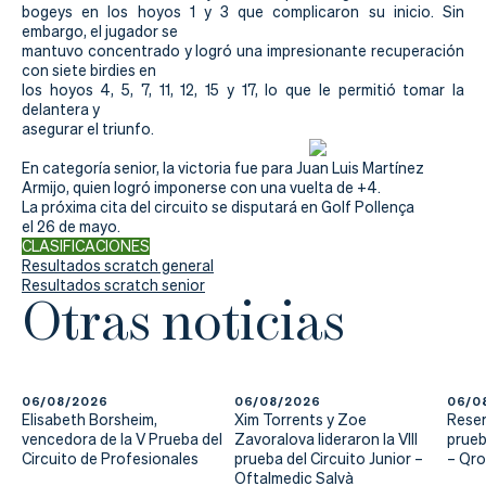
Actualidad
bogeys en los hoyos 1 y 3 que complicaron su inicio. Sin
embargo, el jugador se
Tienda
mantuvo concentrado y logró una impresionante recuperación
con siete birdies en
los hoyos 4, 5, 7, 11, 12, 15 y 17, lo que le permitió tomar la
delantera y
asegurar el triunfo.
En categoría senior, la victoria fue para Juan Luis Martínez
Armijo, quien logró imponerse con una vuelta de +4.
La próxima cita del circuito se disputará en Golf Pollença
el 26 de mayo.
CLASIFICACIONES
Resultados scratch general
Resultados scratch senior
Otras noticias
06/08/2026
06/08/2026
06/0
Elisabeth Borsheim,
Xim Torrents y Zoe
Reser
vencedora de la V Prueba del
Zavoralova lideraron la VIII
prueb
Circuito de Profesionales
prueba del Circuito Junior –
– Qr
Oftalmedic Salvà