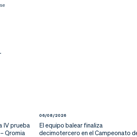
 se
T
06/08/2026
a IV prueba
El equipo balear finaliza
 – Qromia
decimotercero en el Campeonato d