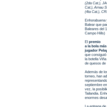
(2da Cat.),
JA
Cat.), Arnau S
(4ta Cat.), C
Enhorabuena y
Balear que par
Baleares del 
Campo Hills)
El
premio
a la bola más
jugador Pelay
que consiguió 
la botella Viñ
de quesos de
Además de los
torneo, han ad
representando 
septiembre en
vez, la posibi
Tailandia. Enh
enormes desaf
La entrega de