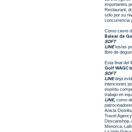
importantes pr
Restaurant, do
sólo por su ni
concurrencia y
Como cierre d
Balear de G
SOFT
LINE
los/as pa
libre de degus
Esta final del
Golf WAGC 
SOFT
LINE
deja evi
intenciones po
espíritu compe
trabajo en equ
LINE,
como d
patrocinadores
Anicla Distrib
Travel Agency
Descanshop, 
Menorca, Lafio
La Vida Dolça