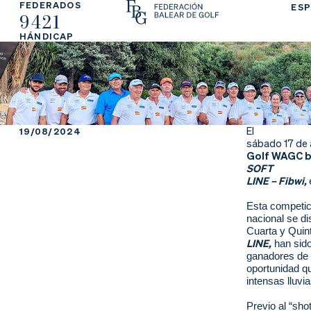
FEDERADOS
ESP
9421
La
Fe
Ju
HÁNDICAP
Fe
de
ga
de
ra
r
ra
rs
El
19/08/2024
sábado 17 de 
ci
e
Golf WAGC 
SOFT
LINE – Fibwi,
ón
Esta competició
nacional se d
Cuarta y Quin
LINE,
han sido 
Ap
Ac
Ti
ganadores de t
oportunidad q
re
tu
en
intensas lluv
Previo al “sho