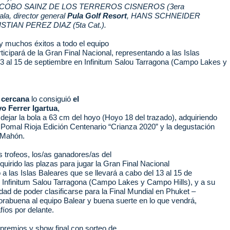
COBO SAINZ DE LOS TERREROS CISNEROS (3era
ala, director general
Pula Golf Resort
, HANS SCHNEIDER
RISTIAN PEREZ DIAZ (5ta Cat.).
 muchos éxitos a todo el equipo
ticipará de la Gran Final Nacional, representando a las Islas
13 al 15 de septiembre en Infinitum Salou Tarragona (Campo Lakes y
 cercana
lo consiguió
el
o Ferrer Igartua
,
dejar la bola a 63 cm del hoyo (Hoyo 18 del trazado), adquiriendo
a Pomal Rioja Edición Centenario “Crianza 2020” y la degustación
 Mahón.
 trofeos, los/as ganadores/as del
quirido las plazas para jugar la Gran Final Nacional
a las Islas Baleares que se llevará a cabo del 13 al 15 de
 Infinitum Salou Tarragona (Campo Lakes y Campo Hills), y a su
lidad de poder clasificarse para la Final Mundial en Phuket –
orabuena al equipo Balear y buena suerte en lo que vendrá,
íos por delante.
 premios y show final con sorteo de