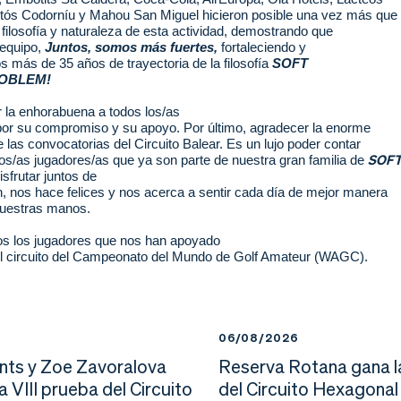
ós Codorníu y Mahou San Miguel hicieron posible una vez más que
filosofía y naturaleza de esta actividad, demostrando que
 equipo,
Juntos, somos más fuertes,
fortaleciendo y
 más de 35 años de trayectoria de la filosofía
SOFT
ROBLEM!
la enhorabuena a todos los/as
 por su compromiso y su apoyo. Por último, agradecer la enorme
 las convocatorias del Circuito Balear. Es un lujo poder contar
SOF
los/as jugadores/as que ya
son parte de nuestra gran familia de
isfrutar juntos de
n, nos hace felices y nos acerca a sentir cada día de mejor manera
nuestras manos.
os los jugadores que nos han apoyado
el circuito del Campeonato del Mundo de Golf Amateur (WAGC).
6
06/08/2026
nts y Zoe Zavoralova
Reserva Rotana gana l
la VIII prueba del Circuito
del Circuito Hexagonal