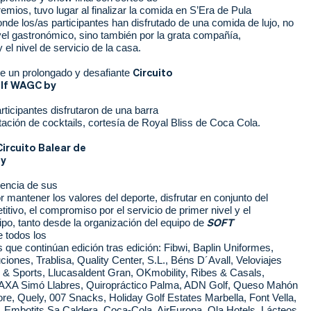
emios, tuvo lugar al finalizar la comida en S’Era de Pula
nde los/as participantes han disfrutado de una comida de lujo, no
vel gastronómico, sino también por la grata compañía,
 el nivel de servicio de la casa.
Circuito
e un prolongado y desafiante
olf WAGC by
rticipantes disfrutaron de una barra
tación de cocktails, cortesía de Royal Bliss de Coca Cola.
Circuito Balear de
by
dencia de sus
r mantener los valores del deporte, disfrutar en conjunto del
titivo, el compromiso por el servicio de primer nivel y el
SOFT
ipo, tanto desde la organización del equipo de
e
todos los
 que continúan edición tras edición: Fibwi, Baplin Uniformes,
uciones, Trablisa, Quality Center, S.L., Béns D´Avall, Veloviajes
 & Sports, Llucasaldent Gran, OKmobility, Ribes & Casals,
AXA Simó Llabres, Quiropráctico Palma, ADN Golf, Queso Mahón
re, Quely, 007 Snacks, Holiday Golf Estates Marbella, Font Vella,
, Embotits Sa Caldera, Coca-Cola, AirEuropa, Ola Hotels, Lácteos