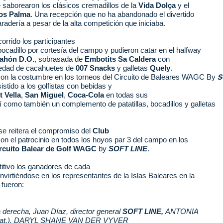
saborearon los clásicos cremadillos de la
Vida Dolça
y el
os Palma
. Una recepción que no ha abandonado el divertido
adería a pesar de la alta competición que iniciaba.
corrido los participantes
bocadillo por cortesía del campo y pudieron catar en el halfway
ahón D.O.
, sobrasada de
Embotits Sa Caldera
con
riedad de cacahuetes de
007 Snacks
y galletas
Quely
.
S
on la costumbre en los torneos del Circuito de Baleares WAGC By
sistido a los golfistas con bebidas y
t Vella
,
San Miguel
,
Coca-Cola
en todas sus
í como también un complemento de patatillas, bocadillos y galletas
se reitera el compromiso del
Club
on el patrocinio en todos los hoyos par 3 del campo en los
rcuito Balear de Golf WAGC
by
SOFT LINE
.
titivo los ganadores de cada
nvirtiéndose en los representantes de la Islas Baleares en la
 fueron:
a derecha,
Juan Díaz, director general
SOFT LINE,
ANTONIA
t.),
DARYL SHANE VAN DER VYVER