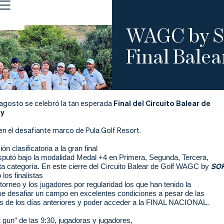
WAGC by SO
Final Balea
agosto se celebró la tan esperada
Final del Circuito Balear de
by
en el desafiante marco de Pula Golf Resort.
n clasificatoria a la gran final
isputó bajo la modalidad Medal +4 en Primera, Segunda, Tercera,
SO
ta categoría. En este cierre del Circuito Balear de Golf WAGC by
los finalistas
orneo y los jugadores por regularidad los que han tenido la
ue desafiar un campo en excelentes condiciones a pesar de las
ias de los días anteriores y poder acceder a la FINAL NACIONAL.
t gun” de las 9:30, jugadoras y jugadores,