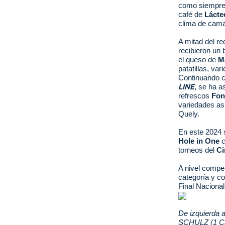
nd
ali
da
como siempre 
café de
Lácte
clima de camar
er
da
A mitad del re
d
recibieron un 
el queso de
M
patatillas, va
Continuando c
LINE
, se ha a
refrescos
Fon
variedades as
Quely.
En este 2024 
Hole in One
c
torneos del
Ci
A nivel compe
categoría y co
Final Nacional
De izquierda 
SCHULZ (1 Ca