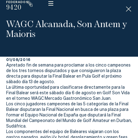
FEDERADOS
9420
ESP
H
Á
WAGC Alcanada, Son Antem y
N
D
Maioris
I
C
A
P
01/08/2016
Apretado fin de semana para proclamar a los cinco campeones
La
de los tres torneos disputados y que consiguieron la plaza
directa para disputar la Final Balear en Pula Golf el próximo
sábado día 13 de agosto.
Federación
La última oportunidad para clasificarse directamente para la
Final Balear será este sábado día 6 de agosto en Golf Son Vida
Federarse
en el torneo WAGC Mercado Gastronómico San Juan.
Los cinco jugadores campeones de las 5 categorías de la Final
Balear disputaran la Final Nacional en busca de una plaza para
Jugar
formar el Equipo Nacional de España que disputará la Final
Mundial del Campeonato del Mundo de Golf Amateur en Durban,
Aprender
Sudáfrica.
Los componentes del equipo de Baleares viajaran con los
gastos pagados, avión i/v, hotel, desplazamiento y green fees