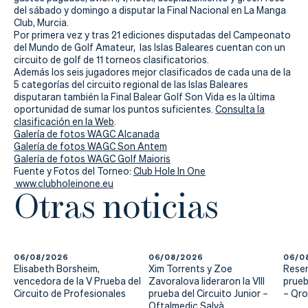
Actualidad
del sábado y domingo a disputar la Final Nacional en La Manga
Club, Murcia.
Tienda
Por primera vez y tras 21 ediciones disputadas del Campeonato
del Mundo de Golf Amateur, las Islas Baleares cuentan con un
circuito de golf de 11 torneos clasificatorios.
Además los seis jugadores mejor clasificados de cada una de la
5 categorías del circuito regional de las Islas Baleares
disputaran también la Final Balear Golf Son Vida es la última
oportunidad de sumar los puntos suficientes.
Consulta la
clasificación en la Web
.
Galería de fotos WAGC Alcanada
Galería de fotos WAGC Son Antem
Galería de fotos WAGC Golf Maioris
Fuente y Fotos del Torneo:
Club Hole In One
www.clubholeinone.eu
Otras noticias
06/08/2026
06/08/2026
06/0
Elisabeth Borsheim,
Xim Torrents y Zoe
Reser
vencedora de la V Prueba del
Zavoralova lideraron la VIII
prueb
Circuito de Profesionales
prueba del Circuito Junior –
– Qr
Oftalmedic Salvà