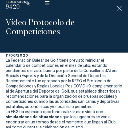
FEDERADOS
9420
ESP
H
Á
Vídeo Protocolo de
N
D
Competiciones
I
C
A
P
11/06/2020
La Federación Balear de Golf tiene previsto reiniciar el
La
calendario de competiciones en el mes de julio, estando
pendientes del visto bueno por parte de la Consellería d’Afers
Socials i Esports y de la Dirección General de Deportes.
Federación
Recientemente fue aprobado por la RFEG el Protocolo de
Competiciones y Reglas Locales Pos COVID-19, complementario
Federarse
al de Apertura del Deporte del Golf, que establece directrices y
recomendaciones para la organización de pruebas sociales y
competiciones cuando las autoridades sanitarias y deportivas
Jugar
estatales, autonómicas y/o locales lo permitan.
La FBG ha estimado oportuno realizar este vídeo con
Aprender
simulaciones de situaciones
que los jugadores se van a
encontrar en un torneo desde el momento que llegan al Club,
así como durante la celebración del mismo.