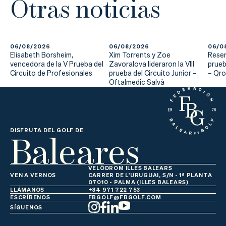
Otras noticias
06/08/2026
06/08/2026
06/0
Elisabeth Borsheim,
Xim Torrents y Zoe
Reser
vencedora de la V Prueba del
Zavoralova lideraron la VIII
prueb
Circuito de Profesionales
prueba del Circuito Junior –
– Qr
Oftalmedic Salvà
Baleares
DISFRUTA DEL GOLF DE
VELÒDROM ILLES BALEARS
VEN A VERNOS
CARRER DE L'URUGUAI, S/N - 1ª PLANTA
07010 - PALMA (ILLES BALEARS)
LLÁMANOS
+34 971 722 753
ESCRÍBENOS
FBGOLF@FBGOLF.COM
SÍGUENOS