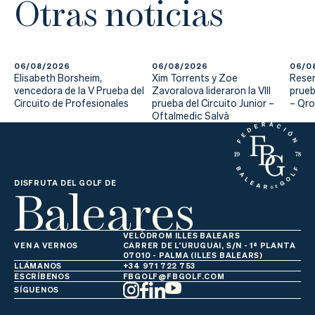
Otras noticias
06/08/2026
06/08/2026
06/0
Elisabeth Borsheim,
Xim Torrents y Zoe
Reser
vencedora de la V Prueba del
Zavoralova lideraron la VIII
prueb
Circuito de Profesionales
prueba del Circuito Junior –
– Qr
Oftalmedic Salvà
Baleares
DISFRUTA DEL GOLF DE
VELÒDROM ILLES BALEARS
VEN A VERNOS
CARRER DE L'URUGUAI, S/N - 1ª PLANTA
07010 - PALMA (ILLES BALEARS)
LLÁMANOS
+34 971 722 753
ESCRÍBENOS
FBGOLF@FBGOLF.COM
SÍGUENOS