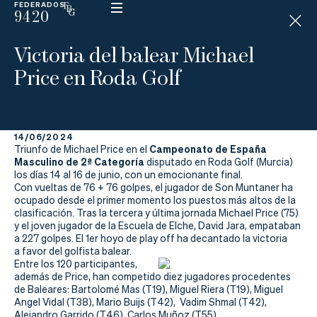
FEDERADOS
9420
ESP
H
Á
Victoria del balear Michael
N
D
Price en Roda Golf
I
C
A
P
14/06/2024
Campeonato de España
Triunfo de Michael Price en el
Masculino de 2ª Categoría
La
disputado en Roda Golf (Murcia)
los días 14 al 16 de junio, con un emocionante final.
Con vueltas de 76 + 76 golpes, el jugador de Son Muntaner ha
Federación
ocupado desde el primer momento los puestos más altos de la
clasificación. Tras la tercera y última jornada Michael Price (75)
Federarse
y el joven jugador de la Escuela de Elche, David Jara, empataban
a 227 golpes. El 1er hoyo de play off ha decantado la victoria
a favor del golfista balear.
Jugar
Entre los 120 participantes,
además de Price, han competido diez jugadores procedentes
Aprender
de Baleares: Bartolomé Mas (T19), Miguel Riera (T19), Miguel
Angel Vidal (T38), Mario Buijs (T42), Vadim Shmal (T42),
Alejandro Garrido (T46), Carlos Muñoz (T55),