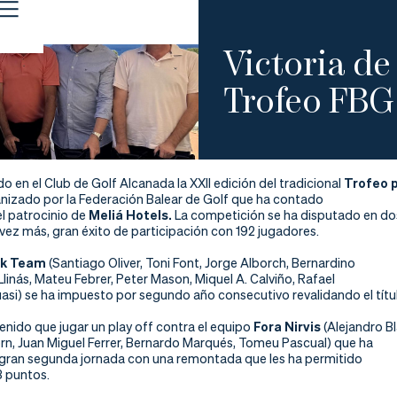
Victoria de
Trofeo FBG
o en el Club de Golf Alcanada la XXII edición del tradicional
Trofeo 
anizado por la Federación Balear de Golf que ha contado
el patrocinio de
Meliá Hotels.
La competición se ha disputado en dos j
vez más, gran éxito de participación con 192 jugadores.
nk Team
(Santiago Oliver, Toni Font, Jorge Alborch, Bernardino
linás, Mateu Febrer, Peter Mason, Miquel A. Calviño, Rafael
uasi) se ha impuesto por segundo año consecutivo revalidando el títu
tenido que jugar un play off contra el equipo
Fora Nirvis
(Alejandro Bl
n, Juan Miguel Ferrer, Bernardo Marqués, Tomeu Pascual) que ha
 gran segunda jornada con una remontada que les ha permitido
 puntos.