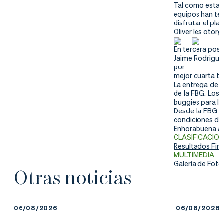
nd
ali
da
Tal como esta
equipos han t
disfrutar el p
er
da
Oliver les otor
d
En tercera pos
Jaime Rodrigue
por
mejor cuarta t
La entrega de 
de la FBG. Lo
buggies para 
Desde la FBG 
condiciones de
Enhorabuena a
CLASIFICACI
Resultados Fi
MULTIMEDIA
Galería de Fo
Otras noticias
06/08/2026
06/08/202