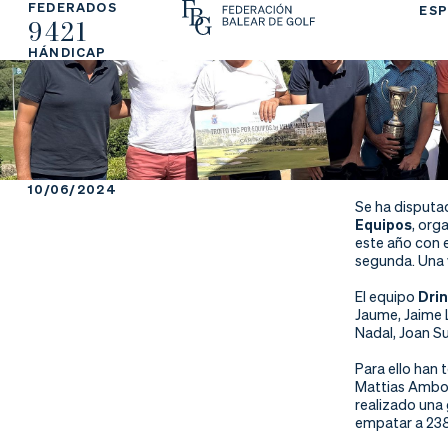
FEDERADOS
ESP
9421
La
Fe
Ju
HÁNDICAP
Fe
de
ga
de
ra
r
ra
rs
10/06/2024
Se ha disputad
ci
e
Equipos
, org
este año con 
segunda. Una 
ón
El equipo
Dri
Jaume, Jaime L
Nadal, Joan S
Ap
Ac
Ti
Para ello han 
Mattias Ambor
re
tu
en
realizado una
empatar a 238