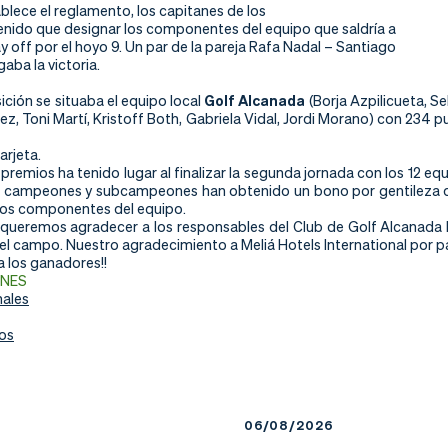
blece el reglamento, los capitanes de los
enido que designar los componentes del equipo que saldría a
lay off por el hoyo 9. Un par de la pareja Rafa Nadal – Santiago
gaba la victoria.
ición se situaba el equipo local
Golf Alcanada
(Borja Azpilicueta, S
z, Toni Martí, Kristoff Both, Gabriela Vidal, Jordi Morano) con 234 p
arjeta.
premios ha tenido lugar al finalizar la segunda jornada con los 12 equi
s campeones y subcampeones han obtenido un bono por gentileza de M
los componentes del equipo.
queremos agradecer a los responsables del Club de Golf Alcanada la
l campo. Nuestro agradecimiento a Meliá Hotels International por pat
 los ganadores!!
ONES
nales
tos
6
06/08/2026