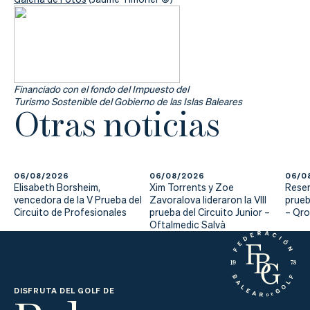
Financiado con el fondo del Impuesto del
Turismo Sostenible del Gobierno de las Islas Baleares
Otras noticias
06/08/2026
06/08/2026
06/0
Elisabeth Borsheim,
Xim Torrents y Zoe
Reser
vencedora de la V Prueba del
Zavoralova lideraron la VIII
prueb
Circuito de Profesionales
prueba del Circuito Junior –
– Qr
Oftalmedic Salvà
DISFRUTA DEL GOLF DE