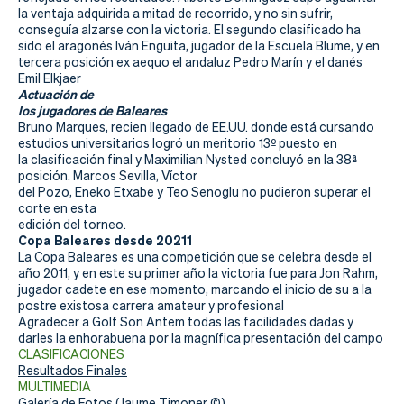
Actualidad
la ventaja adquirida a mitad de recorrido, y no sin sufrir,
conseguía alzarse con la victoria. El segundo clasificado ha
Tienda
sido el aragonés Iván Enguita, jugador de la Escuela Blume, y en
tercera posición ex aequo el andaluz Pedro Marín y el danés
Emil Elkjaer
Actuación de
los jugadores de Baleares
Bruno Marques, recien llegado de EE.UU. donde está cursando
estudios universitarios logró un meritorio 13º puesto en
la clasificación final y Maximilian Nysted concluyó en la 38ª
posición. Marcos Sevilla, Víctor
del Pozo, Eneko Etxabe y Teo Senoglu no pudieron superar el
corte en esta
edición del torneo.
Copa Baleares desde 20211
La Copa Baleares es una competición que se celebra desde el
año 2011, y en este su primer año la victoria fue para Jon Rahm,
jugador cadete en ese momento, marcando el inicio de su a la
postre existosa carrera amateur y profesional
Agradecer a Golf Son Antem todas las facilidades dadas y
darles la enhorabuena por la magnífica presentación del campo
CLASIFICACIONES
Resultados Finales
MULTIMEDIA
Galería de Fotos
(Jaume Timoner ©)