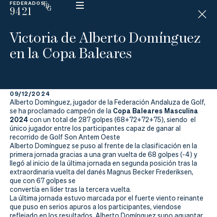
FEDERADOS
9421
ESP
H
Á
Victoria de Alberto Domínguez
N
D
en la Copa Baleares
I
C
A
P
09/12/2024
Alberto Domínguez, jugador de la Federación Andaluza de Golf,
La
Copa Baleares Masculina
se ha proclamado campeón de la
2024
con un total de 287 golpes (68+72+72+75), siendo el
único jugador entre los participantes capaz de ganar al
Federación
recorrido de Golf Son Antem Oeste
Alberto Domínguez se puso al frente de la clasificación en la
Federarse
primera jornada gracias a una gran vuelta de 68 golpes (-4) y
llegó al inicio de la última jornada en segunda posición tras la
extraordinaria vuelta del danés Magnus Becker Frederiksen,
Jugar
que con 67 golpes se
convertía en líder tras la tercera vuelta.
Aprender
La última jornada estuvo marcada por el fuerte viento reinante
que puso en serios apuros a los participantes, viendose
reflejado en los resultados. Alberto Domínguez supo aguantar