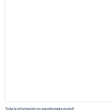
Actualidad
Tienda
Toda la información en
ww.veloviajes.es/golf