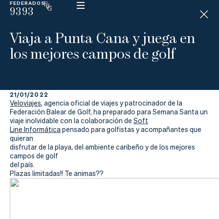
FEDERADOS
9393
ESP
H
Á
Viaja a Punta Cana y juega en
N
D
los mejores campos de golf
I
C
A
P
21/01/2022
Veloviajes
, agencia oficial de viajes y patrocinador de la
La
Federación Balear de Golf, ha preparado para Semana Santa un
viaje inolvidable con la colaboración de
Soft
Line Informática
pensado para golfistas y acompañantes que
Federación
quieran
disfrutar de la playa, del ambiente caribeño y de los mejores
Federarse
campos de golf
del país.
Plazas limitadas!! Te animas??
Jugar
Aprender