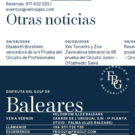
Reservas: 971 432 233 /
eventos@veloviajes.com
Otras noticias
06/08/2026
06/08/2026
06/0
Elisabeth Borsheim,
Xim Torrents y Zoe
Reser
vencedora de la V Prueba del
Zavoralova lideraron la VIII
prueb
Circuito de Profesionales
prueba del Circuito Junior –
– Qr
Oftalmedic Salvà
Baleares
DISFRUTA DEL GOLF DE
VELÒDROM ILLES BALEARS
VEN A VERNOS
CARRER DE L'URUGUAI, S/N - 1ª PLANTA
07010 - PALMA (ILLES BALEARS)
LLÁMANOS
+34 971 722 753
ESCRÍBENOS
FBGOLF@FBGOLF.COM