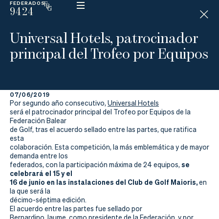
FEDERADOS
9424
ESP
H
Á
Universal Hotels, patrocinador
N
D
principal del Trofeo por Equipos
I
C
A
P
07/06/2019
Por segundo año consecutivo,
Universal Hotels
La
será el patrocinador principal del Trofeo por Equipos de la
Federación Balear
de Golf, tras el acuerdo sellado entre las partes, que ratifica
Federación
esta
colaboración. Esta competición, la más emblemática y de mayor
Federarse
demanda entre los
se
federados, con la participación máxima de 24 equipos,
celebrará el 15 y el
Jugar
16 de junio en las instalaciones del Club de Golf Maioris,
en
la que será la
Aprender
décimo-séptima edición.
El acuerdo entre las partes fue sellado por
Bernardino Jaume, como presidente de la Federación, y por