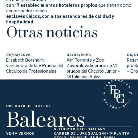
con 17 establecimientos hoteleros propios
que tienen como
denominador común
enclaves únicos, con altos estándares de calidad y
hospitalidad.
Otras noticias
06/08/2026
06/08/2026
06/0
Elisabeth Borsheim,
Xim Torrents y Zoe
Reser
vencedora de la V Prueba del
Zavoralova lideraron la VIII
prueb
Circuito de Profesionales
prueba del Circuito Junior –
– Qr
Oftalmedic Salvà
Baleares
DISFRUTA DEL GOLF DE
VELÒDROM ILLES BALEARS
VEN A VERNOS
CARRER DE L'URUGUAI, S/N - 1ª PLANTA
07010 - PALMA (ILLES BALEARS)