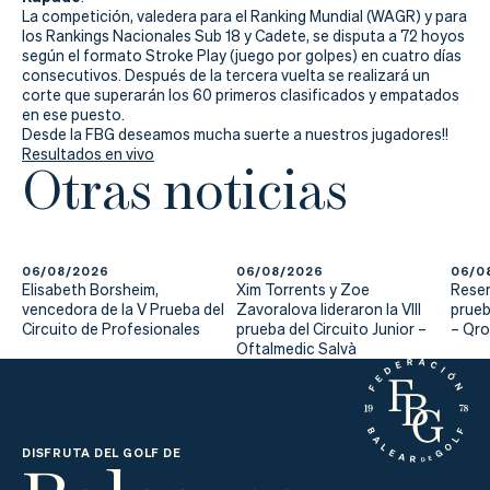
Actualidad
La competición, valedera para el Ranking Mundial (WAGR) y para
los Rankings Nacionales Sub 18 y Cadete, se disputa a 72 hoyos
Tienda
según el formato Stroke Play (juego por golpes) en cuatro días
consecutivos. Después de la tercera vuelta se realizará un
corte que superarán los 60 primeros clasificados y empatados
en ese puesto.
Desde la FBG deseamos mucha suerte a nuestros jugadores!!
Resultados en vivo
Otras noticias
06/08/2026
06/08/2026
06/0
Elisabeth Borsheim,
Xim Torrents y Zoe
Reser
vencedora de la V Prueba del
Zavoralova lideraron la VIII
prueb
Circuito de Profesionales
prueba del Circuito Junior –
– Qr
Oftalmedic Salvà
DISFRUTA DEL GOLF DE