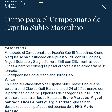
FEDERADOS
9421
ESP
H
Á
Turno para el Campeonato de
N
D
España Sub18 Masculino
I
C
A
P
24/03/2022
Finalizado el Campeonato de España Sub 18 Masculino, Bruno
La
Marqués se ha clasificado en el puesto T26 con 308 golpes,
Miguel Sobrado y Sergio Torrero T58 con 319, mientras que
Lucas Albert no conseguía pasar el corte establecido tras la 3ª
Federación
jornada.
El campeón ha sido el madrileño Jorge Hao
Federarse
Previa
En juego el Campeonato de España Sub18 Masculino que se
celebra en el Club de Golf Barcelona del 24 al 27 de marzo con
Jugar
la participación de 123 jugadores de categorías sub18. Entre
Bruno Marqués
Miguel
ellos se encuentran los de Baleares,
,
Aprender
Sobrado,
Lucas Albert
Sergio Torrero
y
que se han
Mario
desplazado acompañados del técnico de la FBG,
Rapado
.