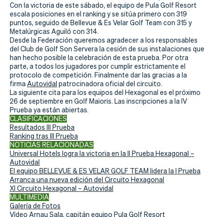
Actualidad
Con la victoria de este sábado, el equipo de Pula Golf Resort
escala posiciones en el ranking y se sitúa primero con 319
Tienda
puntos, seguido de Bellevue & Es Velar Golf Team con 315 y
Metalúrgicas Aguiló con 314.
Desde la Federación queremos agradecer a los responsables
del Club de Golf Son Servera la cesión de sus instalaciones que
han hecho posible la celebración de esta prueba. Por otra
parte, a todos los jugadores por cumplir estrictamente el
protocolo de competición. Finalmente dar las gracias a la
firma
Autovidal
patrocinadora oficial del circuito.
La siguiente cita para los equipos del Hexagonal es el próximo
26 de septiembre en Golf Maioris. Las inscripciones a la IV
Prueba ya están abiertas.
CLASIFICACIONES
Resultados III
Prueba
Ranking tras III Prueba
NOTICIAS RELACIONADAS
Universal Hotels logra la victoria en la II Prueba Hexagonal –
Autovidal
El equipo BELLEVUE & ES VELAR GOLF TEAM lidera la I Prueba
Arranca una nueva edición del Circuito Hexagonal
XI Circuito Hexagonal – Autovidal
MULTIMEDIA
Galería de Fotos
Vídeo Arnau Sala, capitán equipo Pula Golf Resort