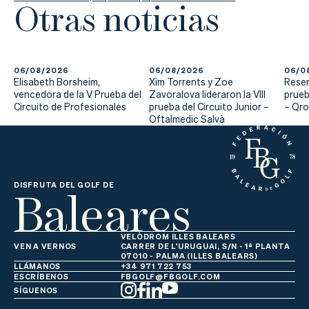
Otras noticias
06/08/2026
06/08/2026
06/0
Elisabeth Borsheim,
Xim Torrents y Zoe
Reser
vencedora de la V Prueba del
Zavoralova lideraron la VIII
prueb
Circuito de Profesionales
prueba del Circuito Junior –
– Qr
Oftalmedic Salvà
Baleares
DISFRUTA DEL GOLF DE
VELÒDROM ILLES BALEARS
VEN A VERNOS
CARRER DE L'URUGUAI, S/N - 1ª PLANTA
07010 - PALMA (ILLES BALEARS)
LLÁMANOS
+34 971 722 753
ESCRÍBENOS
FBGOLF@FBGOLF.COM
SÍGUENOS