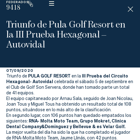
FEDERADOS
9418
ESP
H
Á
Triunfo de Pula Golf Resort en
N
D
la III Prueba Hexagonal –
I
C
Autovidal
A
P
07/09/2020
La
PULA GOLF RESORT
III Prueba del Circuito
Triunfo de
en la
Hexagonal- Autovidal
celebrada el sábado 5 de septiembre en
Federación
el Club de Golf Son Servera, donde han tomado parte un total
de 41 equipos.
El equipo capitaneado por Arnau Sala, seguido de Joan Nicolau,
Federarse
Joan Tous y Miguel Tous ha obtenido un resultado total de 108
puntos, situándose en lo más alto de la clasificación.
Jugar
En segundo lugar, con 106 puntos han quedado empatados los
RNA- Molta Moto Team, Grupo Mokret, Clinica
siguientes:
Aprender
Dental Company&Dominguez y Bellevue & es Velar Golf.
La mejor vuelta del día ha sido la que ha completado el jugador
de RNA-Molta Moto Team, Jaume Llinás, con 42 puntos.