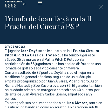
FEDERADOS
9393
ESP
H
Á
Triunfo de Joan Deyà en la II
N
D
Prueba del Circuito P&P
I
C
A
P
27/03/2023
Joan Deyà
II Prueba Circuito
El jugador
se ha impuesto en la
Pitch & Putt La Casa del Trofeo
La
que ha tenido lugar este
sábado 25 de marzo en el Palma Pitch & Putt con la
participación de 56 jugadores que han podido disfrutar de una
Federación
jornada de golf soleada y típicamente primaveral.
Con un resultado de 37 puntos, Deyà ha sido el mejor en la
Federarse
clasificación general hándicap, seguido de un cuádruple
empate protagonizado por Juan Álvarez, Vicent Pedro, Astin
Richard Nustedt y Zoe Zavoralova, con 36. El ganador también
Jugar
ha quedado primero en categoría scratch con 40 puntos, por
delante de Juan Álvarez y Carlos Gomila, empatados a 37
Aprender
puntos.
Juan Álvarez
En categoría senior el vencedor ha sido
, tanto en
clasificación hándicap como en scratch. En categoría sub 16