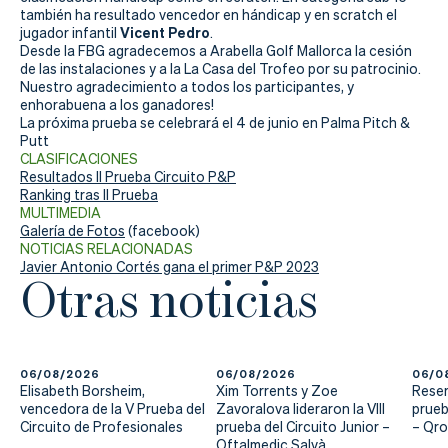
Actualidad
también ha resultado vencedor en hándicap y en scratch el
Vicent Pedro
jugador infantil
.
Tienda
Desde la FBG agradecemos a Arabella Golf Mallorca la cesión
de las instalaciones y a la La Casa del Trofeo por su patrocinio.
Nuestro agradecimiento a todos los participantes, y
enhorabuena a los ganadores!
La próxima prueba se celebrará el 4 de junio en Palma Pitch &
Putt
CLASIFICACIONES
Resultados II Prueba Circuito P&P
Ranking tras II Prueba
MULTIMEDIA
Galería de Fotos
(facebook)
NOTICIAS RELACIONADAS
Javier Antonio Cortés gana el primer P&P 2023
Otras noticias
06/08/2026
06/08/2026
06/0
Elisabeth Borsheim,
Xim Torrents y Zoe
Reser
vencedora de la V Prueba del
Zavoralova lideraron la VIII
prueb
Circuito de Profesionales
prueba del Circuito Junior –
– Qr
Oftalmedic Salvà