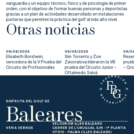
Actualidad
vanguardia y un equipo técnico, físico y de psicología de primer
orden, con el objetivo de formar buenas personas y deportistas
Tienda
gracias a un plan de actividades desarrollado en instalaciones
punteras que permiten la práctica del golf al más alto nivel.
Otras noticias
06/08/2026
06/08/2026
06/0
Elisabeth Borsheim,
Xim Torrents y Zoe
Reser
vencedora de la V Prueba del
Zavoralova lideraron la VIII
prueb
Circuito de Profesionales
prueba del Circuito Junior –
– Qr
Oftalmedic Salvà
Baleares
DISFRUTA DEL GOLF DE
VELÒDROM ILLES BALEARS
VEN A VERNOS
CARRER DE L'URUGUAI, S/N - 1ª PLANTA
07010 - PALMA (ILLES BALEARS)