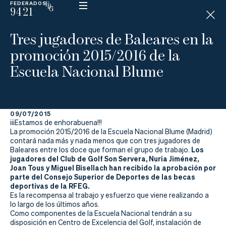
FEDERADOS
9421
ESP
H
Á
Tres jugadores de Baleares en la
N
D
promoción 2015/2016 de la
I
C
Escuela Nacional Blume
A
P
09/07/2015
La
¡¡¡Estamos de enhorabuena!!!
La promoción 2015/2016 de la Escuela Nacional Blume (Madrid)
Federación
contará nada más y nada menos que con tres jugadores de
Los
Baleares entre los doce que forman el grupo de trabajo.
jugadores del Club de Golf Son Servera, Nuria Jiménez,
Federarse
Joan Tous y Miguel Bisellach han recibido la aprobación por
parte del Consejo Superior de Deportes de las becas
Jugar
deportivas de la RFEG.
Es la recompensa al trabajo y esfuerzo que viene realizando a
Aprender
lo largo de los últimos años.
Como componentes de la Escuela Nacional tendrán a su
disposición en Centro de Excelencia del Golf, instalación de