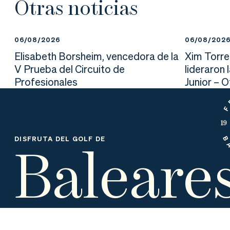
Otras noticias
nd
ali
da
er
da
06/08/2026
06/08/202
d
Elisabeth Borsheim, vencedora de la
Xim Torre
V Prueba del Circuito de
lideraron 
Profesionales
Junior – 
Baleare
DISFRUTA DEL GOLF DE