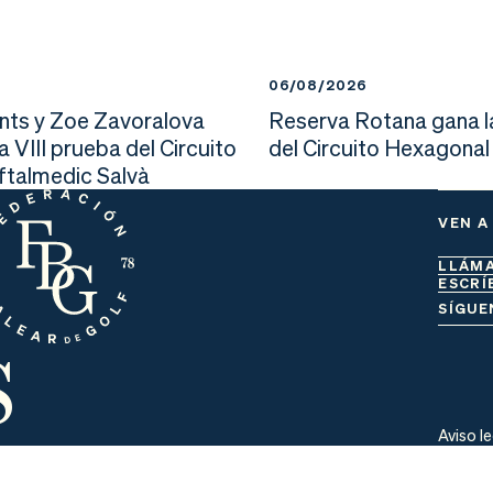
6
06/08/2026
nts y Zoe Zavoralova
Reserva Rotana gana l
la VIII prueba del Circuito
del Circuito Hexagonal
Oftalmedic Salvà
VEN A
LLÁM
ESCRÍ
s
SÍGUE
Aviso l