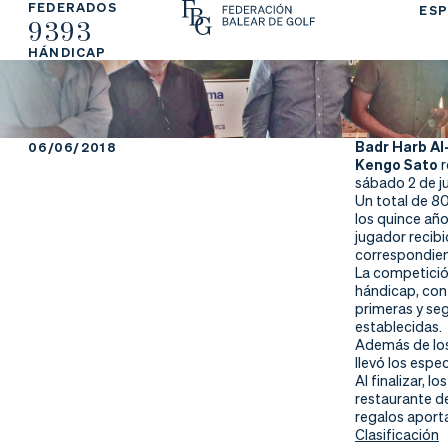
FEDERADOS
ESP
9393
La
Fe
Ju
HÁNDICAP
Fe
de
ga
de
ra
r
Badr Harb Al
06/06/2018
Kengo Sato
r
ra
rs
sábado 2 de j
Un total de 8
ci
e
los quince añ
jugador recibi
correspondien
ón
La competició
hándicap, con 
primeras y seg
establecidas.
Además de los
Ap
Ac
Ti
llevó los espe
Al finalizar, l
restaurante de
re
tu
en
regalos aport
Clasificación