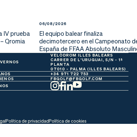
06/08/2026
a IV prueba
El equipo balear finaliza
 – Qromia
decimotercero en el Campeonato d
España de FFAA Absoluto Masculin
VELÒDROM ILLES BALEARS
CARRER DE L'URUGUAI, S/N - 1ª
 VERNOS
PLANTA
07010 - PALMA (ILLES BALEARS)
ANOS
+34 971 722 753
BENOS
FBGOLF@FBGOLF.COM
NOS
egal
Política de privacidad
Política de cookies