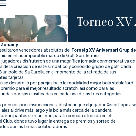
Torneo XV 
-Zuhair y
esultaron vencedores absolutos del
Torneig XV Aniversari Grup de
unio en el incomparable marco de Golf Son Termes.
0 jugadores disfrutaron de una magnífica jornada conmemorativa de
os de la creación de este simpático y conocido grupo de golf. Cada
ó un polo de Sa Curolla en el momento de la retirada de sus
tes tarjetas.
n se desarrolló por parejas bajo la modalidad mejor bola stableford
premio para el mejor resultado scratch, así como para las
undas parejas clasificadas en cada una de las tres categorías
 premios por clasificaciones, destacar que el jugador Xisco López s
ciales al drive más largo y la bola más cerca de la bandera.
os participantes se reunieron para la comida ofrecida en el
l Club, donde tuvo lugar la entrega de premios y sorteo de
ados por las firmas colaboradoras.