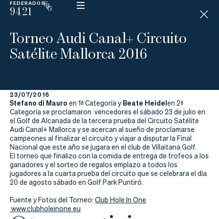
FEDERADOS
9421
ESP
H
Á
Torneo Audi Canal+ Circuito
N
D
Satélite Mallorca 2016
I
C
A
P
23/07/2016
Stefano di Mauro
Beate Heidel
en 1ª Categoría y
en 2ª
La
Categoría se proclamaron vencedores el sábado 23 de julio en
el Golf de Alcanada de la tercera prueba del Circuito Satélite
Audi Canal+ Mallorca y se acercan al sueño de proclamarse
Federación
campeones al finalizar el circuito y viajar a disputar la Final
Nacional que este año se jugara en el club de Villaitana Golf.
Federarse
El torneo que finalizo con la comida de entrega de trofeos a los
ganadores y el sorteo de regalos emplazo a todos los
jugadores a la cuarta prueba del circuito que se celebrara el día
Jugar
20 de agosto sábado en Golf Park Puntiró.
Aprender
Fuente y Fotos del Torneo:
Club Hole In One
www.clubholeinone.eu