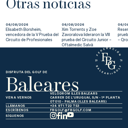
Otras noticias
Actualidad
Tienda
06/08/2026
06/08/2026
06/0
Elisabeth Borsheim,
Xim Torrents y Zoe
Reser
vencedora de la V Prueba del
Zavoralova lideraron la VIII
prueb
Circuito de Profesionales
prueba del Circuito Junior –
– Qr
Oftalmedic Salvà
Baleares
DISFRUTA DEL GOLF DE
VELÒDROM ILLES BALEARS
VEN A VERNOS
CARRER DE L'URUGUAI, S/N - 1ª PLANTA
07010 - PALMA (ILLES BALEARS)
LLÁMANOS
+34 971 722 753
ESCRÍBENOS
FBGOLF@FBGOLF.COM
SÍGUENOS