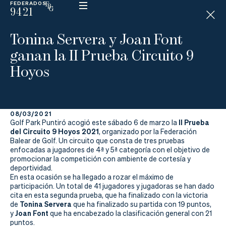
FEDERADOS
9421
ESP
H
Á
Tonina Servera y Joan Font
N
D
ganan la II Prueba Circuito 9
I
C
Hoyos
A
P
08/03/2021
La
II Prueba
Golf Park Puntiró acogió este sábado 6 de marzo la
del Circuito 9 Hoyos 2021
, organizado por la Federación
Federación
Balear de Golf. Un circuito que consta de tres pruebas
enfocadas a jugadores de 4ª y 5ª categoría con el objetivo de
promocionar la competición con ambiente de cortesía y
Federarse
deportividad.
En esta ocasión se ha llegado a rozar el máximo de
Jugar
participación. Un total de 41 jugadores y jugadoras se han dado
cita en esta segunda prueba, que ha finalizado con la victoria
Aprender
Tonina Servera
de
que ha finalizado su partida con 19 puntos,
Joan Font
y
que ha encabezado la clasificación general con 21
puntos.