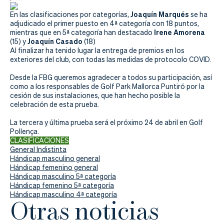
Actualidad
Joaquín Marqués
En las clasificaciones por categorías,
se ha
Tienda
adjudicado el primer puesto en 4ª categoría con 18 puntos,
Irene Amorena
mientras que en 5ª categoría han destacado
Joaquín Casado
(15) y
(18)
Al finalizar ha tenido lugar la entrega de premios en los
exteriores del club, con todas las medidas de protocolo COVID.
Desde la FBG queremos agradecer a todos su participación, así
como a los responsables de Golf Park Mallorca Puntiró por la
cesión de sus instalaciones, que han hecho posible la
celebración de esta prueba.
La tercera y última prueba será el próximo 24 de abril en Golf
Pollença.
CLASIFICACIONES
General Indistinta
Hándicap masculino general
Hándicap femenino general
Hándicap masculino 5ª categoría
Hándicap femenino 5ª categoría
Hándicap masculino 4ª categoría
Otras noticias