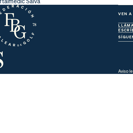
Oftalmedic Salvà
VEN A
LLÁM
ESCRÍ
s
SÍGUE
Aviso l