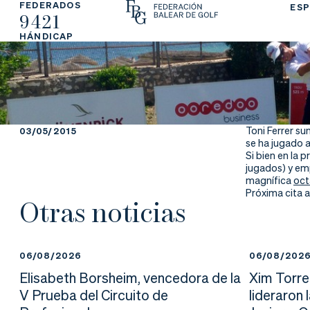
FEDERADOS
ESP
9421
La
Fe
Ju
HÁNDICAP
Fe
de
ga
de
ra
r
ra
rs
Toni Ferrer su
03/05/2015
se ha jugado a
ci
e
Si bien en la 
jugados) y emp
magnífica
oct
ón
Próxima cita a
Otras noticias
Ap
Ac
Ti
06/08/2026
06/08/202
Elisabeth Borsheim, vencedora de la
Xim Torre
re
tu
en
V Prueba del Circuito de
lideraron 