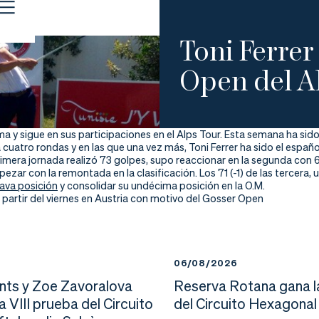
Toni Ferrer
Open del A
ma y sigue en sus participaciones en el Alps Tour. Esta semana ha s
 cuatro rondas y en las que una vez más, Toni Ferrer ha sido el españ
primera jornada realizó 73 golpes, supo reaccionar en la segunda con 
ezar con la remontada en la clasificación. Los 71 (-1) de las tercera,
ava posición
y consolidar su undécima posición en la O.M.
 partir del viernes en Austria con motivo del Gosser Open
6
06/08/2026
nts y Zoe Zavoralova
Reserva Rotana gana l
la VIII prueba del Circuito
del Circuito Hexagonal