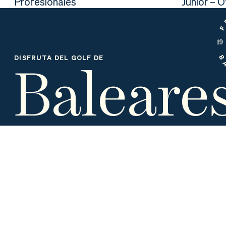
Profesionales
Junior – 
nd
ali
da
er
da
d
Baleare
DISFRUTA DEL GOLF DE