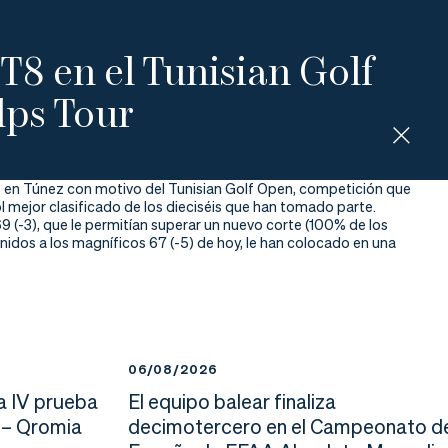
 T8 en el Tunisian Golf
lps Tour
ido en Túnez con motivo del Tunisian Golf Open, competición que
ol mejor clasificado de los dieciséis que han tomado parte.
69 (-3), que le permitían superar un nuevo corte (100% de los
 unidos a los magníficos 67 (-5) de hoy, le han colocado en una
06/08/2026
a IV prueba
El equipo balear finaliza
 – Qromia
decimotercero en el Campeonato d