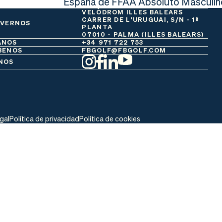
España de FFAA Absoluto Masculin
VELÒDROM ILLES BALEARS
CARRER DE L'URUGUAI, S/N - 1ª
 VERNOS
PLANTA
07010 - PALMA (ILLES BALEARS)
ANOS
+34 971 722 753
BENOS
FBGOLF@FBGOLF.COM
NOS
egal
Política de privacidad
Política de cookies