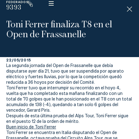
FEDERADOS
9393
ESP
H
Á
Toni Ferrer finaliza T8 en el
N
D
Open de Frassanelle
I
C
A
P
22/05/2015
La segunda jornada del Open de Frassanelle que debía
La
disputarse ayer día 21, tuvo que ser suspendida por aparato
eléctrico y fuertes lluvias, por lo que la competición quedó
reducida a 36 hoyos por decisión del Comité.
Federación
Toni Ferrer tuvo que interrumpir su recorrido en el hoyo 4,
vuelta que ha completado esta mañana finalizando con un
Federarse
total de 70 golpes que le han posicionado en el T8 con un total
acumulado de 138 (-4), quedando a tan solo 6 golpes del
vencedor, Gerard Piris.
Jugar
Después de esta última prueba del Alps Tour, Toni Ferrer sigue
en el puesto 12 de la orden de mérito.
Aprender
Buen inicio de Toni Ferrer
Toni Ferrer se encuentra en Italia disputando el Open de
Frassanelle, octava prueba del Circuito Alps Tour, que se