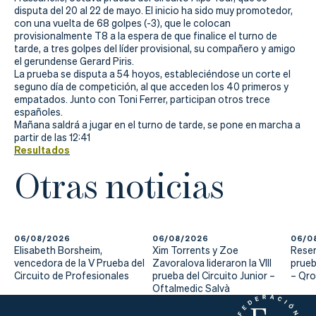
Actualidad
disputa del 20 al 22 de mayo. El inicio ha sido muy promotedor,
con una vuelta de 68 golpes (-3), que le colocan
Tienda
provisionalmente T8 a la espera de que finalice el turno de
tarde, a tres golpes del líder provisional, su compañero y amigo
el gerundense Gerard Piris.
La prueba se disputa a 54 hoyos, estableciéndose un corte el
seguno día de competición, al que acceden los 40 primeros y
empatados. Junto con Toni Ferrer, participan otros trece
españoles.
Mañana saldrá a jugar en el turno de tarde, se pone en marcha a
partir de las 12:41
Resultados
Otras noticias
06/08/2026
06/08/2026
06/0
Elisabeth Borsheim,
Xim Torrents y Zoe
Reser
vencedora de la V Prueba del
Zavoralova lideraron la VIII
prueb
Circuito de Profesionales
prueba del Circuito Junior –
– Qr
Oftalmedic Salvà