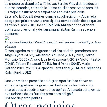
Actualidad
La prueba se disputará a 72 hoyos Stroke Play distribuidos en
cuatro jornadas, estando la última de ellas reservada para los
Tienda
50 mejor clasificados y empatados en esta posición.
Este año la Copa Baleares cumple su XIII edición, y Alcanada
acoge por primera vez la prestigiosa competición desde que se
estrenó el año 2011. Fue en Golf Son Antem donde el ahora
golfista profesional y de fama mundial, Jon Rahm, estrenó el
palmarés.
Un jovencísimo Jon Rahm fue el primero en levantar la Copa de la
victoria
Otros jugadores que figuran en el historial de ganadores son
Ángel Ayora (2022), Alejandro Aguilera (2021 y 2017), Jaime
Montojo (2020), Álvaro Mueller-Baumgart (2019), Victor Pastor
(2018), Eduard Rousaud (2016), Jordi Panés (2015), Mario
Galiano (2015 y 2013), Alejandro Larrazábal (2014) y el holandés
Robin Kind (2012)
Una vez más se presenta esta gran oportunidad de ver en
acción a jugadores de gran nivel. Invitamos a los todos los
interesados a acudir al campo de golf de Alcanada para ver las
evoluciones de las futuras promesas del golf.
Listado de participantes
Otras noticias