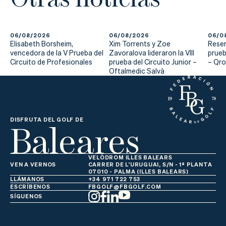
06/08/2026
06/08/2026
06/0
Elisabeth Borsheim,
Xim Torrents y Zoe
Reser
vencedora de la V Prueba del
Zavoralova lideraron la VIII
prueb
Circuito de Profesionales
prueba del Circuito Junior –
– Qr
Oftalmedic Salvà
Baleares
DISFRUTA DEL GOLF DE
VELÒDROM ILLES BALEARS
VEN A VERNOS
CARRER DE L'URUGUAI, S/N - 1ª PLANTA
07010 - PALMA (ILLES BALEARS)
LLÁMANOS
+34 971 722 753
ESCRÍBENOS
FBGOLF@FBGOLF.COM
SÍGUENOS