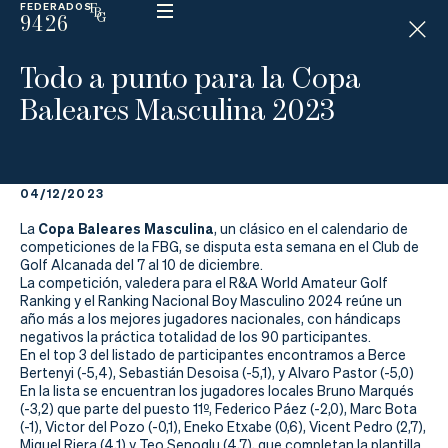
FEDERADOS
9426
ESP
H
Á
Todo a punto para la Copa
N
D
Baleares Masculina 2023
I
C
A
P
04/12/2023
Copa Baleares Masculina
La
La
, un clásico en el calendario de
competiciones de la FBG, se disputa esta semana en el Club de
Golf Alcanada del 7 al 10 de diciembre.
Federación
La competición, valedera para el R&A World Amateur Golf
Ranking y el Ranking Nacional Boy Masculino 2024 reúne un
Federarse
año más a los mejores jugadores nacionales, con hándicaps
negativos la práctica totalidad de los 90 participantes.
En el top 3 del listado de participantes encontramos a Berce
Jugar
Bertenyi (-5,4), Sebastián Desoisa (-5,1), y Alvaro Pastor (-5,0)
En la lista se encuentran los jugadores locales Bruno Marqués
Aprender
(-3,2) que parte del puesto 11º, Federico Páez (-2,0), Marc Bota
(-1), Victor del Pozo (-0,1), Eneko Etxabe (0,6), Vicent Pedro (2,7),
Miguel Riera (4,1) y Teo Senoglu (4,7), que completan la plantilla.