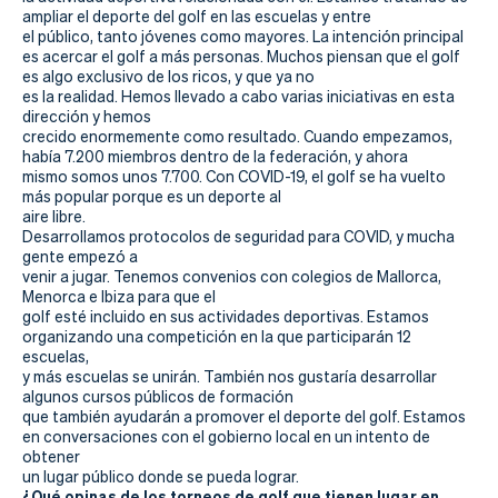
Actualidad
ampliar el deporte del golf en las escuelas y entre
el público, tanto jóvenes como mayores.
La intención
principal
Tienda
es acercar el golf a más personas.
Muchos piensan que el golf
es algo exclusivo de los ricos, y que ya no
es la realidad.
Hemos llevado a cabo varias iniciativas en esta
dirección y hemos
crecido enormemente como resultado.
Cuando empezamos,
había 7.200 miembros dentro de la federación, y ahora
mismo somos unos 7.700.
Con COVID-19, el golf se ha vuelto
más popular porque es un deporte al
aire libre.
Desarrollamos protocolos de seguridad para COVID, y mucha
gente empezó a
venir a jugar.
Tenemos convenios con colegios de Mallorca,
Menorca e Ibiza para que el
golf esté incluido en sus actividades deportivas.
Estamos
organizando una competición en la que participarán 12
escuelas,
y más escuelas se unirán.
También nos gustaría desarrollar
algunos cursos públicos de formación
que también ayudarán a promover el deporte del golf.
Estamos
en conversaciones con el gobierno local en un intento de
obtener
un lugar público donde se pueda lograr.
¿Qué opinas de los torneos de golf que tienen lugar en