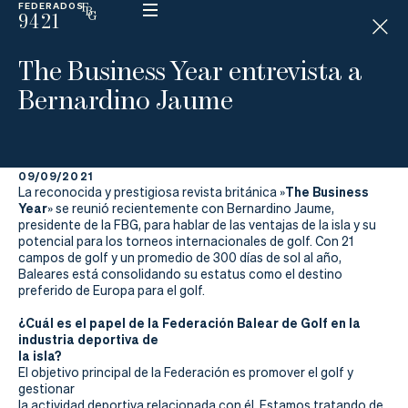
FEDERADOS
9421
ESP
H
Á
The Business Year entrevista a
N
D
Bernardino Jaume
I
C
A
P
09/09/2021
The Business
La reconocida y prestigiosa revista británica »
Year
La
» se reunió recientemente con Bernardino Jaume,
presidente de la FBG,
para hablar de las ventajas de la isla y su
potencial para los torneos internacionales de golf. Con 21
Federación
campos de golf y un promedio de 300 días de sol al año,
Baleares está consolidando su estatus como el destino
Federarse
preferido de Europa para el golf.
¿Cuál es el papel de la Federación Balear de Golf en la
Jugar
industria deportiva de
la isla?
Aprender
El objetivo principal de la Federación es promover el golf y
gestionar
la actividad deportiva relacionada con él.
Estamos tratando de