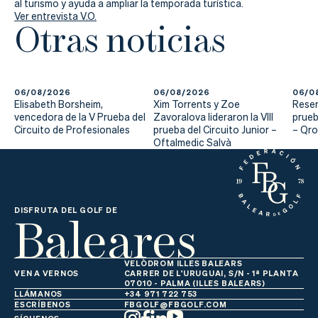
al turismo y ayuda a ampliar la temporada turística.
Ver entrevista V.O.
Otras noticias
06/08/2026
06/08/2026
06/0
Elisabeth Borsheim,
Xim Torrents y Zoe
Reser
vencedora de la V Prueba del
Zavoralova lideraron la VIII
prueb
Circuito de Profesionales
prueba del Circuito Junior –
– Qr
Oftalmedic Salvà
Baleares
DISFRUTA DEL GOLF DE
VELÒDROM ILLES BALEARS
VEN A VERNOS
CARRER DE L'URUGUAI, S/N - 1ª PLANTA
07010 - PALMA (ILLES BALEARS)
LLÁMANOS
+34 971 722 753
ESCRÍBENOS
FBGOLF@FBGOLF.COM