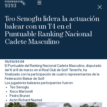
FEDERADOS
9393
ESP
H
Á
Teo Senoglu lidera la actuación
N
D
balear con un T4 en el
I
C
Puntuable Ranking Nacional
A
P
Cadete Masculino
La
10/03/2026
Federación
El Puntuable del Ranking Nacional Cadete Masculino, disputado
del 6 al 8 de marzo en el Real Club de Golf Tenerife, ha
finalizado con la participación de cuatro representantes de la
Federarse
Federación Balear de Golf.
Los jugadores baleares participantes fueron:
Jugar
Teo Senoglu
Xisco Martorell
Pedro Brunet
Aprender
Astin Richard Nusted