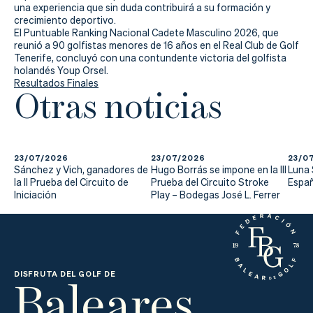
una experiencia que sin duda contribuirá a su formación y
crecimiento deportivo.
El Puntuable Ranking Nacional Cadete Masculino 2026, que
reunió a 90 golfistas menores de 16 años en el Real Club de Golf
Tenerife, concluyó con una contundente victoria del golfista
holandés Youp Orsel.
Resultados Finales
Otras noticias
23/07/2026
23/07/2026
23/0
Sánchez y Vich, ganadores de
Hugo Borrás se impone en la III
Luna
la II Prueba del Circuito de
Prueba del Circuito Stroke
Españ
Iniciación
Play – Bodegas José L. Ferrer
Baleares
DISFRUTA DEL GOLF DE