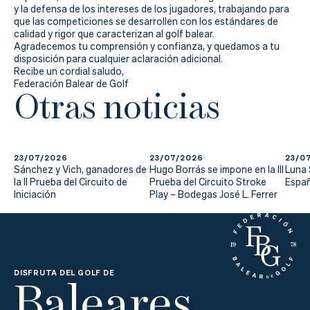
y la defensa de los intereses de los jugadores, trabajando para
que las competiciones se desarrollen con los estándares de
calidad y rigor que caracterizan al golf balear.
Agradecemos tu comprensión y confianza, y quedamos a tu
disposición para cualquier aclaración adicional.
Recibe un cordial saludo,
Federación Balear de Golf
Otras noticias
23/07/2026
23/07/2026
23/0
Sánchez y Vich, ganadores de
Hugo Borrás se impone en la III
Luna
la II Prueba del Circuito de
Prueba del Circuito Stroke
Españ
Iniciación
Play – Bodegas José L. Ferrer
Baleares
DISFRUTA DEL GOLF DE