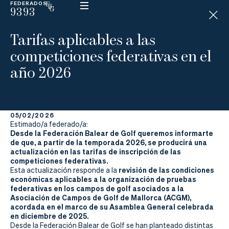
FEDERADOS
9393
ESP
H
Á
Tarifas aplicables a las
N
D
competiciones federativas en el
I
C
año 2026
A
P
05/02/2026
La
Estimado/a federado/a:
Desde la Federación Balear de Golf queremos informarte
Federación
de que, a partir de la temporada 2026, se producirá una
actualización en las tarifas de inscripción de las
competiciones federativas.
Federarse
revisión de las condiciones
Esta actualización responde a la
económicas aplicables a la organización de pruebas
Jugar
federativas en los campos de golf asociados a la
Asociación de Campos de Golf de Mallorca (ACGM),
Aprender
acordada en el marco de su Asamblea General celebrada
en diciembre de 2025.
Desde la Federación Balear de Golf se han planteado distintas