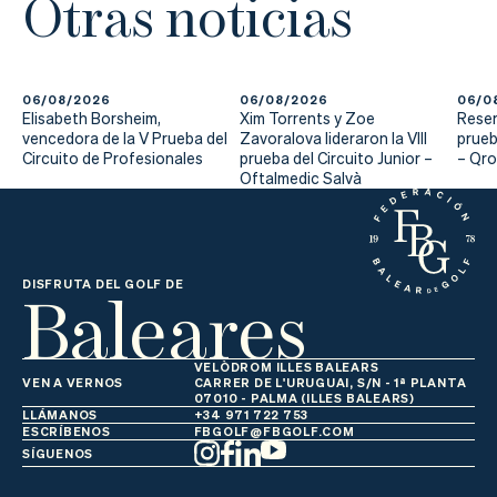
Otras noticias
06/08/2026
06/08/2026
06/0
Elisabeth Borsheim,
Xim Torrents y Zoe
Reser
vencedora de la V Prueba del
Zavoralova lideraron la VIII
prueb
Circuito de Profesionales
prueba del Circuito Junior –
– Qr
Oftalmedic Salvà
Baleares
DISFRUTA DEL GOLF DE
VELÒDROM ILLES BALEARS
VEN A VERNOS
CARRER DE L'URUGUAI, S/N - 1ª PLANTA
07010 - PALMA (ILLES BALEARS)
LLÁMANOS
+34 971 722 753
ESCRÍBENOS
FBGOLF@FBGOLF.COM
SÍGUENOS