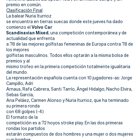
Actualidad
premio en común.
Clasificación Final
Tienda
La balear Nuria Iturrioz
se encuentra en tierras suecas donde este jueves ha dado
Volvo Car
comienzo el
Scandinavian Mixed
, una competición contemporánea y de
actualidad que enfrenta
a 78 de las mejores golfistas femeninas de Europa contra 78 de
los mejores
golfistas masculinos. Todos ellos optarán a la misma bolsa de
premios y al
mismo trofeo en la primera competición totalmente igualitaria
del mundo.
La representación española cuenta con 10 jugadores-as: Jorge
Campillo, Adri
Arnaus, Rafa Cabrera, Santi Tarrío, Ángel Hidalgo, Nacho Elvira,
Sebas García,
Ana Peláez, Carmen Alonso y Nuria Iturrioz, que ha terminado
su primera ronda
con 68 golpes (-4)
El formato de la
competición es a 72 hoyos stroke play. En las dos primeras
rondas los partidos
estarán compuestos de dos hombres y una mujer o dos mujeres
y un hombre.