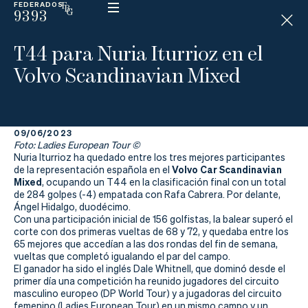
FEDERADOS
9393
ESP
H
Á
T44 para Nuria Iturrioz en el
N
D
Volvo Scandinavian Mixed
I
C
A
P
09/06/2023
Foto: Ladies European Tour ©
La
Nuria Iturrioz ha quedado entre los tres mejores participantes
Volvo Car Scandinavian
de la representación española en el
Mixed
, ocupando un T44 en la clasificación final con un total
Federación
de 284 golpes (-4) empatada con Rafa Cabrera. Por delante,
Ángel Hidalgo, duodécimo.
Federarse
Con una participación inicial de 156 golfistas, la balear superó el
corte con dos primeras vueltas de 68 y 72, y quedaba entre los
65 mejores que accedían a las dos rondas del fin de semana,
Jugar
vueltas que completó igualando el par del campo.
El ganador ha sido el inglés Dale Whitnell, que dominó desde el
Aprender
primer día una competición ha reunido jugadores del circuito
masculino europeo (DP World Tour) y a jugadoras del circuito
femenino (Ladies European Tour) en un mismo campo y un