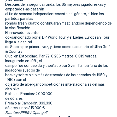
Después de la segunda ronda, los 65 mejores jugadores-as y
empatados-as pasarán
al fin de semana independientemente del género, si bien los
partidos para las
rondas tres y cuatro continuarán mezclándose dependiendo de
la clasificación.
El innovador evento,
co-sancionado por el DP World Tour y el Ladies European Tour
llega a la capital
de Suecia por primera vez, y tiene como escenario el Ullna Golf
& Country
Club, en Estocolmo. Par 72, 6.236 metros, 6.819 yardas.
Inaugurado en 1981, el
campo fue concebido y diseñado por Sven Tumba (uno de los
jugadores suecos de
hockey sobre hielo más destacados de las décadas de 1950 y
1960) con el
objetivo de albergar competiciones internacionales del más
alto nivel.
Bolsa de Premios: 2.000.000
de dólares.
Premio al Campeón: 333.330
dólares, unos 315.000 €
Fuentes: RFEG / Opengolf