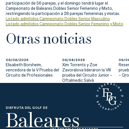
Actualidad
participación de 56 parejas, y el domingo tendrá lugar el
Campeonato de Baleares Dobles Senior Femenino y Mixto,
Tienda
restringiendo la participación a 28 parejas femeninas y mixtas.
Listado admitidos Campeonato Dobles Senior Masculino
Listado admitidos Campeonato Dobles Senior Femenino y Mixto
Otras noticias
06/08/2026
06/08/2026
06/0
Elisabeth Borsheim,
Xim Torrents y Zoe
Reser
vencedora de la V Prueba del
Zavoralova lideraron la VIII
prueb
Circuito de Profesionales
prueba del Circuito Junior –
– Qr
Oftalmedic Salvà
Baleares
DISFRUTA DEL GOLF DE