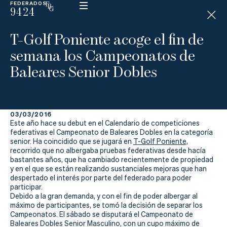
FEDERADOS
9424
ESP
H
Á
T-Golf Poniente acoge el fin de
N
D
semana los Campeonatos de
I
C
Baleares Senior Dobles
A
P
03/03/2016
La
Este año hace su debut en el Calendario de competiciones
federativas el Campeonato de Baleares Dobles en la categoría
Federación
senior. Ha coincidido que se jugará en
T-Golf Poniente,
recorrido que no albergaba pruebas federativas desde hacía
bastantes años, que ha cambiado recientemente de propiedad
Federarse
y en el que se están realizando sustanciales mejoras que han
despertado el interés por parte del federado para poder
Jugar
participar.
Debido a la gran demanda, y con el fin de poder albergar al
Aprender
máximo de participantes, se tomó la decisión de separar los
Campeonatos. El sábado se disputará el Campeonato de
Baleares Dobles Senior Masculino, con un cupo máximo de