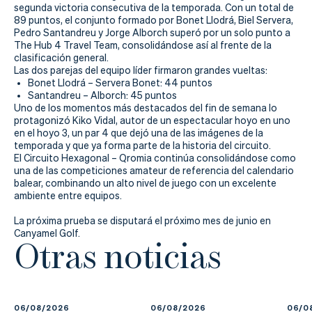
Actualidad
segunda victoria consecutiva de la temporada. Con un total de
89 puntos, el conjunto formado por Bonet Llodrá, Biel Servera,
Tienda
Pedro Santandreu y Jorge Alborch superó por un solo punto a
The Hub 4 Travel Team, consolidándose así al frente de la
clasificación general.
Las dos parejas del equipo líder firmaron grandes vueltas:
Bonet Llodrá – Servera Bonet: 44 puntos
Santandreu – Alborch: 45 puntos
Uno de los momentos más destacados del fin de semana lo
protagonizó Kiko Vidal, autor de un espectacular hoyo en uno
en el hoyo 3, un par 4 que dejó una de las imágenes de la
temporada y que ya forma parte de la historia del circuito.
El Circuito Hexagonal – Qromia continúa consolidándose como
una de las competiciones amateur de referencia del calendario
balear, combinando un alto nivel de juego con un excelente
ambiente entre equipos.
La próxima prueba se disputará el próximo mes de junio en
Canyamel Golf.
Otras noticias
06/08/2026
06/08/2026
06/0