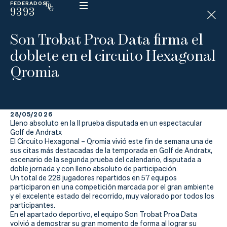
FEDERADOS
9393
ESP
H
Á
Son Trobat Proa Data firma el
N
D
doblete en el circuito Hexagonal
I
C
Qromia
A
P
28/05/2026
La
Lleno absoluto en la II prueba disputada en un espectacular
Golf de Andratx
Federación
El Circuito Hexagonal – Qromia vivió este fin de semana una de
sus citas más destacadas de la temporada en Golf de Andratx,
escenario de la segunda prueba del calendario, disputada a
Federarse
doble jornada y con lleno absoluto de participación.
Un total de 228 jugadores repartidos en 57 equipos
Jugar
participaron en una competición marcada por el gran ambiente
y el excelente estado del recorrido, muy valorado por todos los
Aprender
participantes.
En el apartado deportivo, el equipo Son Trobat Proa Data
volvió a demostrar su gran momento de forma al lograr su