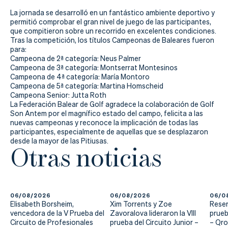
Actualidad
La jornada se desarrolló en un fantástico ambiente deportivo y
permitió comprobar el gran nivel de juego de las participantes,
Tienda
que compitieron sobre un recorrido en excelentes condiciones.
Tras la competición, los títulos Campeonas de Baleares fueron
para:
Campeona de 2ª categoría: Neus Palmer
Campeona de 3ª categoría: Montserrat Montesinos
Campeona de 4ª categoría: María Montoro
Campeona de 5ª categoría: Martina Homscheid
Campeona Senior: Jutta Roth
La Federación Balear de Golf agradece la colaboración de Golf
Son Antem por el magnífico estado del campo, felicita a las
nuevas campeonas y reconoce la implicación de todas las
participantes, especialmente de aquellas que se desplazaron
desde la mayor de las Pitiusas.
Otras noticias
06/08/2026
06/08/2026
06/0
Elisabeth Borsheim,
Xim Torrents y Zoe
Reser
vencedora de la V Prueba del
Zavoralova lideraron la VIII
prueb
Circuito de Profesionales
prueba del Circuito Junior –
– Qr