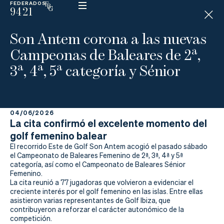
FEDERADOS
9421
ESP
H
Á
Son Antem corona a las nuevas
N
D
Campeonas de Baleares de 2ª,
I
C
3ª, 4ª, 5ª categoría y Sénior
A
P
04/06/2026
La
La cita confirmó el excelente momento del
golf femenino balear
Federación
El recorrido Este de Golf Son Antem acogió el pasado sábado
el Campeonato de Baleares Femenino de 2ª, 3ª, 4ª y 5ª
Federarse
categoría, así como el Campeonato de Baleares Sénior
Femenino.
Jugar
La cita reunió a 77 jugadoras que volvieron a evidenciar el
creciente interés por el golf femenino en las islas. Entre ellas
asistieron varias representantes de Golf Ibiza, que
Aprender
contribuyeron a reforzar el carácter autonómico de la
competición.