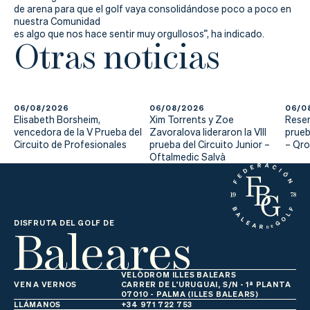
de arena para que el golf vaya consolidándose poco a poco en
nuestra Comunidad
es algo que nos hace sentir muy orgullosos”, ha indicado.
Otras noticias
06/08/2026
06/08/2026
06/0
Elisabeth Borsheim,
Xim Torrents y Zoe
Reser
vencedora de la V Prueba del
Zavoralova lideraron la VIII
prueb
Circuito de Profesionales
prueba del Circuito Junior –
– Qr
Oftalmedic Salvà
Baleares
DISFRUTA DEL GOLF DE
VELÒDROM ILLES BALEARS
VEN A VERNOS
CARRER DE L'URUGUAI, S/N - 1ª PLANTA
07010 - PALMA (ILLES BALEARS)
LLÁMANOS
+34 971 722 753