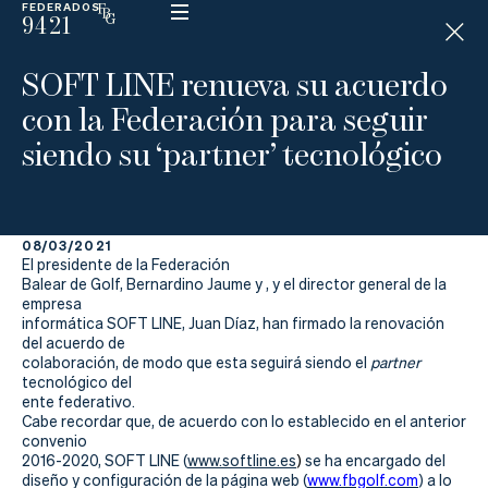
FEDERADOS
9421
ESP
H
Á
SOFT LINE renueva su acuerdo
N
D
con la Federación para seguir
I
C
siendo su ‘partner’ tecnológico
A
P
08/03/2021
La
El presidente de la Federación
Balear de Golf, Bernardino Jaume y , y el director general de la
Federación
empresa
informática SOFT LINE, Juan Díaz, han firmado la renovación
del acuerdo de
Federarse
colaboración, de modo que esta seguirá siendo el
partner
tecnológico del
Jugar
ente federativo.
Cabe recordar que, de acuerdo con lo establecido en el anterior
Aprender
convenio
2016-2020, SOFT LINE (
www.softline.es
)
se ha encargado del
diseño y configuración de la página web (
www.fbgolf.com
) a lo