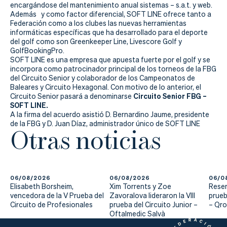
Actualidad
encargándose del mantenimiento anual sistemas – s.a.t. y web.
Además y como factor diferencial, SOFT LINE ofrece tanto a
Tienda
Federación como a los clubes las nuevas herramientas
informáticas específicas que ha desarrollado para el deporte
del golf como son Greenkeeper Line, Livescore Golf y
GolfBookingPro.
SOFT LINE es una empresa que apuesta fuerte por el golf y se
incorpora como patrocinador principal de los torneos de la FBG
del Circuito Senior y colaborador de los Campeonatos de
Baleares y Circuito Hexagonal. Con motivo de lo anterior, el
Circuito Senior FBG –
Circuito Senior pasará a denominarse
SOFT LINE.
A la firma del acuerdo asistió D. Bernardino Jaume, presidente
de la FBG y D. Juan Díaz, administrador único de SOFT LINE
Otras noticias
06/08/2026
06/08/2026
06/0
Elisabeth Borsheim,
Xim Torrents y Zoe
Reser
vencedora de la V Prueba del
Zavoralova lideraron la VIII
prueb
Circuito de Profesionales
prueba del Circuito Junior –
– Qr
Oftalmedic Salvà