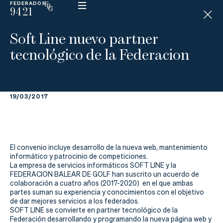
FEDERADOS
9421
ESP
H
Á
Soft Line nuevo partner
N
D
tecnológico de la Federacion
I
C
A
P
19/03/2017
La
Federación
El convenio incluye desarrollo de la nueva web, mantenimiento
informático y patrocinio de competiciones.
Federarse
La empresa de servicios informáticos SOFT LINE y la
FEDERACION BALEAR DE GOLF han suscrito un acuerdo de
Jugar
colaboración a cuatro años (2017-2020) en el que ambas
partes suman su experiencia y conocimientos con el objetivo
Aprender
de dar mejores servicios a los federados.
SOFT LINE se convierte en partner tecnológico de la
Federación desarrollando y programando la nueva página web y