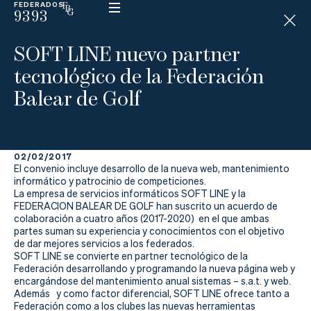
FEDERADOS
9393
ESP
H
Á
SOFT LINE nuevo partner
N
D
tecnológico de la Federación
I
C
Balear de Golf
A
P
02/02/2017
La
El convenio incluye desarrollo de la nueva web, mantenimiento
informático y patrocinio de competiciones.
Federación
La empresa de servicios informáticos SOFT LINE y la
FEDERACION BALEAR DE GOLF han suscrito un acuerdo de
colaboración a cuatro años (2017-2020) en el que ambas
Federarse
partes suman su experiencia y conocimientos con el objetivo
de dar mejores servicios a los federados.
Jugar
SOFT LINE se convierte en partner tecnológico de la
Federación desarrollando y programando la nueva página web y
Aprender
encargándose del mantenimiento anual sistemas – s.a.t. y web.
Además y como factor diferencial, SOFT LINE ofrece tanto a
Federación como a los clubes las nuevas herramientas