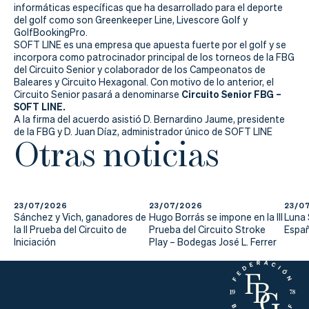
Actualidad
informáticas específicas que ha desarrollado para el deporte
del golf como son Greenkeeper Line, Livescore Golf y
Tienda
GolfBookingPro.
SOFT LINE es una empresa que apuesta fuerte por el golf y se
incorpora como patrocinador principal de los torneos de la FBG
del Circuito Senior y colaborador de los Campeonatos de
Baleares y Circuito Hexagonal. Con motivo de lo anterior, el
Circuito Senior FBG –
Circuito Senior pasará a denominarse
SOFT LINE.
A la firma del acuerdo asistió D. Bernardino Jaume, presidente
de la FBG y D. Juan Díaz, administrador único de SOFT LINE
Otras noticias
23/07/2026
23/07/2026
23/0
Sánchez y Vich, ganadores de
Hugo Borrás se impone en la III
Luna
la II Prueba del Circuito de
Prueba del Circuito Stroke
Españ
Iniciación
Play – Bodegas José L. Ferrer