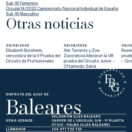
Actualidad
Sub-16 Femenino
Circular14/2022 Campeonato Nacional Individual de España
Tienda
Sub-16 Masculino
Otras noticias
06/08/2026
06/08/2026
06/0
Elisabeth Borsheim,
Xim Torrents y Zoe
Reser
vencedora de la V Prueba del
Zavoralova lideraron la VIII
prueb
Circuito de Profesionales
prueba del Circuito Junior –
– Qr
Oftalmedic Salvà
Baleares
DISFRUTA DEL GOLF DE
VELÒDROM ILLES BALEARS
VEN A VERNOS
CARRER DE L'URUGUAI, S/N - 1ª PLANTA
07010 - PALMA (ILLES BALEARS)
LLÁMANOS
+34 971 722 753