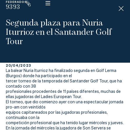
FEDERADOS
9393
ESP
H
Á
Segunda plaza para Nuria
N
D
Iturrioz en el Santander Golf
I
C
Tour
A
P
20/04/2023
La
La balear Nuria Iturrioz ha finalizado segunda en Golf Lerma
(Burgos) donde ha participado en el
Federación
tercer torneo de la temporada del Santander Golf Tour, que ha
contado con 38
profesionales procedentes de 11 países diferentes, muchas de
Federarse
ellas jugadoras del Ladies European Tour.
El torneo, que dio comienzo ayer con una espectacular jornada
Jugar
pro-am con veintidós
equipos capitaneados por las jugadoras profesionales,
Aprender
continuaba con la
competición profesional que ha tenido lugar miércoles y jueves.
En la jornada del miércoles la jugadora de Son Servera se