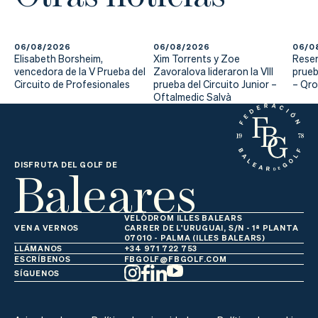
06/08/2026
06/08/2026
06/0
Elisabeth Borsheim,
Xim Torrents y Zoe
Reser
vencedora de la V Prueba del
Zavoralova lideraron la VIII
prueb
Circuito de Profesionales
prueba del Circuito Junior –
– Qr
Oftalmedic Salvà
Baleares
DISFRUTA DEL GOLF DE
VELÒDROM ILLES BALEARS
VEN A VERNOS
CARRER DE L'URUGUAI, S/N - 1ª PLANTA
07010 - PALMA (ILLES BALEARS)
LLÁMANOS
+34 971 722 753
ESCRÍBENOS
FBGOLF@FBGOLF.COM
SÍGUENOS