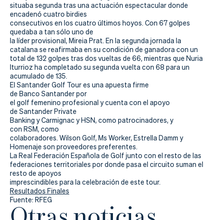
Actualidad
situaba segunda tras una actuación espectacular donde
encadenó cuatro birdies
Tienda
consecutivos en los cuatro últimos hoyos. Con 67 golpes
quedaba a tan sólo uno de
la líder provisional, Mireia Prat. En la segunda jornada la
catalana se reafirmaba en su condición de ganadora con un
total de 132 golpes tras dos vueltas de 66, mientras que Nuria
Iturrioz ha completado su segunda vuelta con 68 para un
acumulado de 135.
El Santander Golf Tour es una apuesta firme
de Banco Santander por
el golf femenino profesional y cuenta con el apoyo
de Santander Private
Banking y Carmignac y HSN, como patrocinadores, y
con RSM, como
colaboradores. Wilson Golf, Ms Worker, Estrella Damm y
Homenaje son proveedores preferentes.
La Real Federación Española de Golf junto con el resto de las
federaciones territoriales por donde pasa el circuito suman el
resto de apoyos
imprescindibles para la celebración de este tour.
Resultados Finales
Fuente: RFEG
Otras noticias