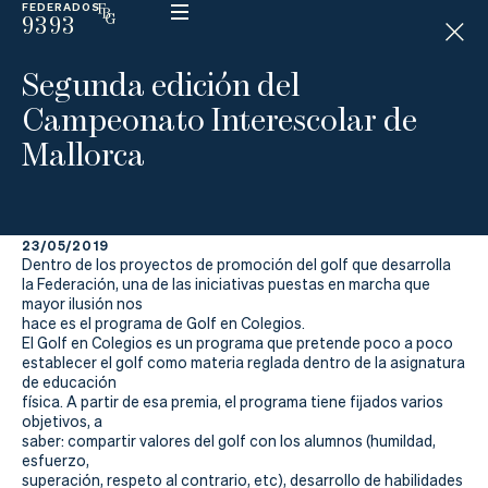
FEDERADOS
9393
ESP
H
Á
Segunda edición del
N
D
Campeonato Interescolar de
I
C
Mallorca
A
P
23/05/2019
La
Dentro de los proyectos de promoción del golf que desarrolla
la Federación, una de las iniciativas puestas en marcha que
Federación
mayor ilusión nos
hace es el programa de Golf en Colegios.
El Golf en Colegios es un programa que pretende poco a poco
Federarse
establecer el golf como materia reglada dentro de la asignatura
de educación
Jugar
física. A partir de esa premia, el programa tiene fijados varios
objetivos, a
Aprender
saber: compartir valores del golf con los alumnos (humildad,
esfuerzo,
superación, respeto al contrario, etc), desarrollo de habilidades