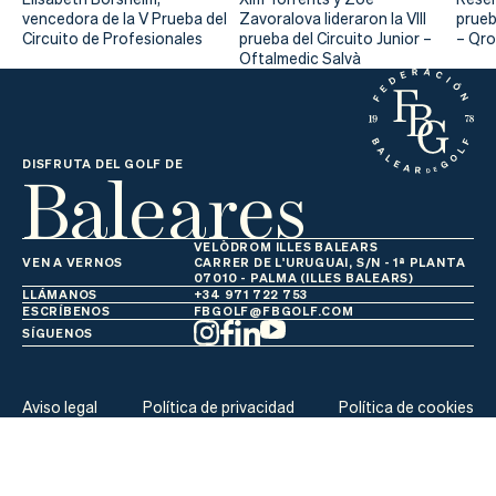
vencedora de la V Prueba del
Zavoralova lideraron la VIII
prueb
Circuito de Profesionales
prueba del Circuito Junior –
– Qr
Oftalmedic Salvà
Baleares
DISFRUTA DEL GOLF DE
VELÒDROM ILLES BALEARS
VEN A VERNOS
CARRER DE L'URUGUAI, S/N - 1ª PLANTA
07010 - PALMA (ILLES BALEARS)
LLÁMANOS
+34 971 722 753
ESCRÍBENOS
FBGOLF@FBGOLF.COM
SÍGUENOS
Aviso legal
Política de privacidad
Política de cookies