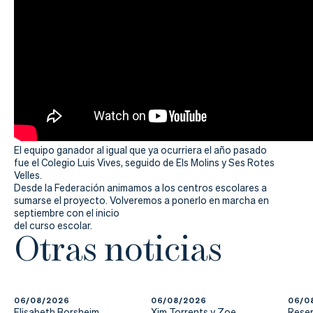
El equipo ganador al igual que ya ocurriera el año pasado
fue el Colegio Luis Vives, seguido de Els Molins y Ses Rotes
Velles.
Desde la Federación animamos a los centros escolares a
sumarse el proyecto. Volveremos a ponerlo en marcha en
septiembre con el inicio
del curso escolar.
Otras noticias
06/08/2026
06/08/2026
06/0
Elisabeth Borsheim,
Xim Torrents y Zoe
Reser