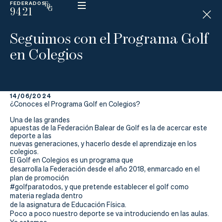
FEDERADOS
9421
ESP
H
Á
Seguimos con el Programa Golf
N
D
en Colegios
I
C
A
P
14/06/2024
¿Conoces el Programa Golf en Colegios?
La
Una de las grandes
apuestas de la Federación Balear de Golf es la de acercar este
Federación
deporte a las
nuevas generaciones, y hacerlo desde el aprendizaje en los
colegios.
Federarse
El Golf en Colegios es un programa que
desarrolla la Federación desde el año 2018, enmarcado en el
plan de promoción
Jugar
#golfparatodos, y que pretende establecer el golf como
materia reglada dentro
Aprender
de la asignatura de Educación Física.
Poco a poco nuestro deporte se va introduciendo en las aulas.