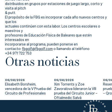
distribuidos en grupos por estaciones de juego largo, corto y
visita al pitch
& putt.
El propósito de la FBG es incorporar cada año nuevos centros y
que los
actuales continúen con esta labor. Los centros escolares o
maestros y
profesores de Educación Física de Baleares que estén
interesados en
incorporarse al programa, pueden ponerse en
contacto:
fbgolf@fbgolf.com
o llamando al teléfono
+34 971 722 753
Otras noticias
06/08/2026
06/08/2026
06/0
Elisabeth Borsheim,
Xim Torrents y Zoe
Reser
vencedora de la V Prueba del
Zavoralova lideraron la VIII
prueb
Circuito de Profesionales
prueba del Circuito Junior –
– Qr
Oftalmedic Salvà