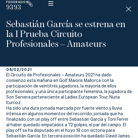
FEDERADOS
9393
ESP
H
Á
Sebastián García se estrena en
N
D
la I Prueba Circuito
I
C
Profesionales – Amateurs
A
P
08/02/2021
La
El Circuito de Profesionales – Amateurs 2021 ha dado
comienzo esta mañana en Golf Maioris Mallorca con la
Federación
participación de veintitrés jugadores, la mayoría de ellos
profesionales, y una única participante femenina, la jugadora de
Son Servera perteneciente al Ladies European Tour, Nuria
Federarse
Iturrioz.
Ha sido una dura jornada marcada por fuerte viento y lluvia
Jugar
intensa en algunos momentos del recorrido, jornada que ha
finalizado con un play off entre Sebastián García y Toni Ferrer
Aprender
al haber quedado empatados a 72 golpes, el par del campo. El
play off se ha disputado en el hoyo 18 con victoria para
Sebastián García. En tercera posición ha quedado David James