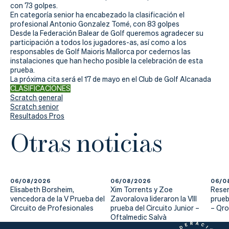
Actualidad
con 73 golpes.
En categoría senior ha encabezado la clasificación el
Tienda
profesional Antonio Gonzalez Tomé, con 83 golpes
Desde la Federación Balear de Golf queremos agradecer su
participación a todos los jugadores-as, así como a los
responsables de Golf Maioris Mallorca por cedernos las
instalaciones que han hecho posible la celebración de esta
prueba.
La próxima cita será el 17 de mayo en el Club de Golf Alcanada
CLASIFICACIONES
Scratch general
Scratch senior
Resultados Pros
Otras noticias
06/08/2026
06/08/2026
06/0
Elisabeth Borsheim,
Xim Torrents y Zoe
Reser
vencedora de la V Prueba del
Zavoralova lideraron la VIII
prueb
Circuito de Profesionales
prueba del Circuito Junior –
– Qr
Oftalmedic Salvà