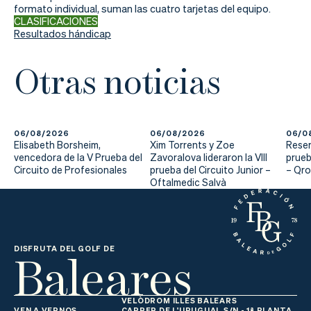
formato individual, suman las cuatro tarjetas del equipo.
CLASIFICACIONES
Resultados hándicap
Otras noticias
06/08/2026
06/08/2026
06/0
Elisabeth Borsheim,
Xim Torrents y Zoe
Reser
vencedora de la V Prueba del
Zavoralova lideraron la VIII
prueb
Circuito de Profesionales
prueba del Circuito Junior –
– Qr
Oftalmedic Salvà
Baleares
DISFRUTA DEL GOLF DE
VELÒDROM ILLES BALEARS
VEN A VERNOS
CARRER DE L'URUGUAI, S/N - 1ª PLANTA