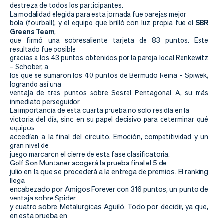
Actualidad
destreza de todos los participantes.
La modalidad elegida para esta jornada fue parejas mejor
Tienda
SBR
bola (fourball), y el equipo que brilló con luz propia fue el
Greens Team
,
que firmó una sobresaliente tarjeta de 83 puntos. Este
resultado fue posible
gracias a los 43 puntos obtenidos por la pareja local Renkewitz
– Schober, a
los que se sumaron los 40 puntos de Bermudo Reina – Spiwek,
logrando así una
ventaja de tres puntos sobre Sestel Pentagonal A, su más
inmediato perseguidor.
La importancia de esta cuarta prueba no solo residía en la
victoria del día, sino en su papel decisivo para determinar qué
equipos
accedían a la final del circuito. Emoción, competitividad y un
gran nivel de
juego marcaron el cierre de esta fase clasificatoria.
Golf Son Muntaner acogerá la prueba final el 5 de
julio en la que se procederá a la entrega de premios. El ranking
llega
encabezado por Amigos Forever con 316 puntos, un punto de
ventaja sobre Spider
y cuatro sobre Metalurgicas Aguiló. Todo por decidir, ya que,
en esta prueba en