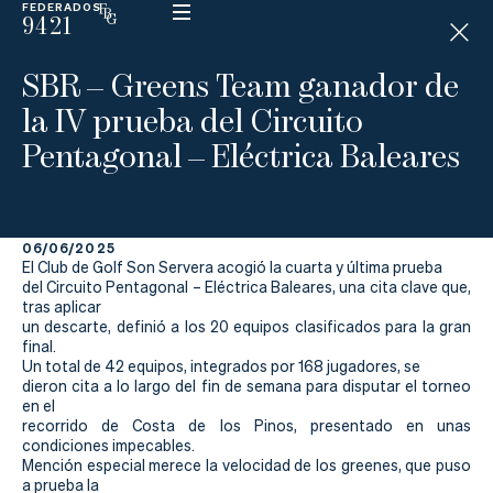
FEDERADOS
9421
ESP
H
Á
SBR – Greens Team ganador de
N
D
la IV prueba del Circuito
I
C
Pentagonal – Eléctrica Baleares
A
P
06/06/2025
La
El Club de Golf Son Servera acogió la cuarta y última prueba
del Circuito Pentagonal – Eléctrica Baleares, una cita clave que,
Federación
tras aplicar
un descarte, definió a los 20 equipos clasificados para la gran
final.
Federarse
Un total de 42 equipos, integrados por 168 jugadores, se
dieron cita a lo largo del fin de semana para disputar el torneo
Jugar
en el
recorrido de Costa de los Pinos, presentado en unas
Aprender
condiciones impecables.
Mención especial merece la velocidad de los greenes, que puso
a prueba la