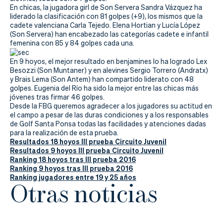
Actualidad
En chicas, la jugadora girl de Son Servera Sandra Vázquez ha
liderado la clasificación con 81 golpes (+9), los mismos que la
Tienda
cadete valenciana Carla Tejedo. Elena Hortian y Lucía López
(Son Servera) han encabezado las categorías cadete e infantil
femenina con 85 y 84 golpes cada una.
En 9 hoyos, el mejor resultado en benjamines lo ha logrado Lex
Besozzi (Son Muntaner) y en alevines Sergio Torrero (Andratx)
y Brais Lema (Son Antem) han compartido liderato con 48
golpes. Eugenia del Río ha sido la mejor entre las chicas más
jóvenes tras firmar 46 golpes.
Desde la FBG queremos agradecer a los jugadores su actitud en
el campo a pesar de las duras condiciones y a los responsables
de Golf Santa Ponsa todas las facilidades y atenciones dadas
para la realización de esta prueba.
Resultados 18 hoyos III prueba Circuito Juvenil
Resultados 9 hoyos III prueba Circuito Juvenil
Ranking 18 hoyos tras III prueba 2016
Ranking 9 hoyos tras III prueba 2016
Ranking jugadores entre 19 y 25 años
Otras noticias