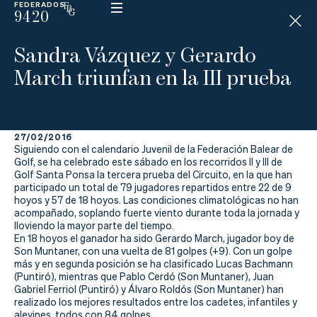
FEDERADOS
9420
ESP
H
Á
Sandra Vázquez y Gerardo
N
D
March triunfan en la III prueba
I
C
A
P
27/02/2016
Siguiendo con el calendario Juvenil de la Federación Balear de
La
Golf, se ha celebrado este sábado en los recorridos II y III de
Golf Santa Ponsa la tercera prueba del Circuito, en la que han
participado un total de 79 jugadores repartidos entre 22 de 9
Federación
hoyos y 57 de 18 hoyos. Las condiciones climatológicas no han
acompañado, soplando fuerte viento durante toda la jornada y
Federarse
lloviendo la mayor parte del tiempo.
En 18 hoyos el ganador ha sido Gerardo March, jugador boy de
Son Muntaner, con una vuelta de 81 golpes (+9). Con un golpe
Jugar
más y en segunda posición se ha clasificado Lucas Bachmann
(Puntiró), mientras que Pablo Cerdó (Son Muntaner), Juan
Aprender
Gabriel Ferriol (Puntiró) y Álvaro Roldós (Son Muntaner) han
realizado los mejores resultados entre los cadetes, infantiles y
alevines, todos con 84 golpes.