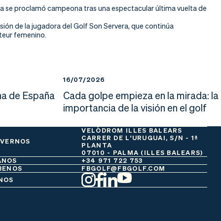
uelta se proclamó campeona tras una espectacular última vuelta de
esión de la jugadora del Golf Son Servera, que continúa
teur femenino.
16/07/2026
a de España
Cada golpe empieza en la mirada: la
importancia de la visión en el golf
VELÒDROM ILLES BALEARS
CARRER DE L'URUGUAI, S/N - 1ª
 VERNOS
PLANTA
07010 - PALMA (ILLES BALEARS)
ANOS
+34 971 722 753
BENOS
FBGOLF@FBGOLF.COM
NOS