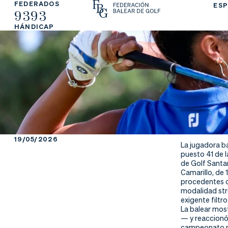
FEDERADOS
ESP
9393
La
Fe
Ju
HÁNDICAP
Fe
de
ga
de
ra
r
ra
rs
ci
e
ón
19/05/2026
La jugadora b
puesto 41 de l
de Golf Santan
Camarillo, de 
Ap
Ac
Ti
procedentes d
modalidad str
exigente filtr
re
tu
en
La balear most
— y reaccionó 
campeonato pr