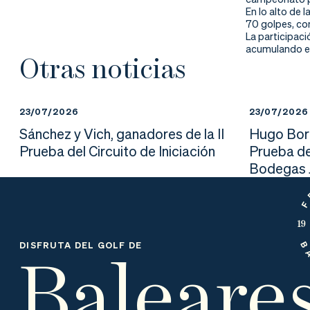
nd
ali
da
En lo alto de 
70 golpes, con
er
da
La participaci
acumulando ex
Otras noticias
d
23/07/2026
23/07/2026
Sánchez y Vich, ganadores de la II
Hugo Borr
Prueba del Circuito de Iniciación
Prueba de
Bodegas J
Baleare
DISFRUTA DEL GOLF DE