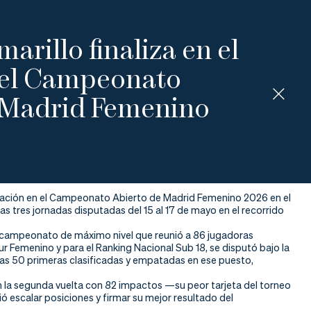
rillo finaliza en el
del Campeonato
 Madrid Femenino
cipación en el Campeonato Abierto de Madrid Femenino 2026 en el
 las tres jornadas disputadas del 15 al 17 de mayo en el recorrido
 un campeonato de máximo nivel que reunió a 86 jugadoras
 Femenino y para el Ranking Nacional Sub 18, se disputó bajo la
las 50 primeras clasificadas y empatadas en ese puesto,
en la segunda vuelta con 82 impactos —su peor tarjeta del torneo
ó escalar posiciones y firmar su mejor resultado del