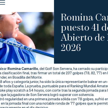
Romina Cama
puesto 41 
Abierto de
2026
alear
Romina Camarillo
, del Golf Son Servera, ha cerrado su parti
a clasificación final, tras firmar un total de 237 golpes (78, 82, 77) en
der, en Boadilla del Monte.
18 años y categoría junior, ha sido la única representante balear en
e toda España. La prueba, puntuable para el Ranking Mundial Amateur
oke play scratch a 54 hoyos, con corte tras la segunda jornada para 
o que la jugadora de Son Servera logró superar con solvencia.
ró regularidad en una primera jornada sólida con 78 golpes, sufrió 
en la jornada final con una notable ronda de 77 golpes que le permiti
ecisamente en el día decisivo.