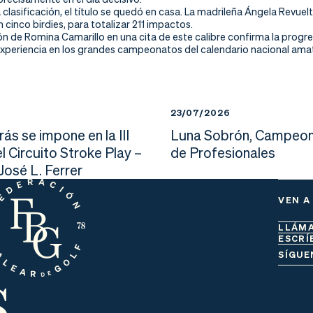
la clasificación, el título se quedó en casa. La madrileña Ángela Rev
 cinco birdies, para totalizar 211 impactos.
ón de Romina Camarillo en una cita de este calibre confirma la progr
periencia en los grandes campeonatos del calendario nacional ama
23/07/2026
ás se impone en la III
Luna Sobrón, Campeon
l Circuito Stroke Play –
de Profesionales
osé L. Ferrer
VEN A
LLÁM
ESCRÍ
s
SÍGUE