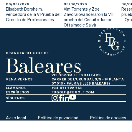
Actualidad
06/08/2026
06/08/2026
06/0
Elisabeth Borsheim,
Xim Torrents y Zoe
Reser
Tienda
vencedora de la V Prueba del
Zavoralova lideraron la VIII
prueb
Circuito de Profesionales
prueba del Circuito Junior –
– Qr
Oftalmedic Salvà
Baleares
DISFRUTA DEL GOLF DE
VELÒDROM ILLES BALEARS
VEN A VERNOS
CARRER DE L'URUGUAI, S/N - 1ª PLANTA
07010 - PALMA (ILLES BALEARS)
LLÁMANOS
+34 971 722 753
ESCRÍBENOS
FBGOLF@FBGOLF.COM
SÍGUENOS
Aviso legal
Política de privacidad
Política de cookies