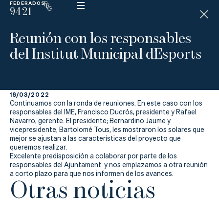
FEDERADOS
9421
ESP
H
Á
Reunión con los responsables
N
D
del Institut Municipal d´Esports
I
C
A
P
18/03/2022
Continuamos con la ronda de reuniones. En este caso con los
La
responsables del IME, Francisco Ducrós, presidente y Rafael
Navarro, gerente. El presidente; Bernardino Jaume y
vicepresidente, Bartolomé Tous, les mostraron los solares que
Federación
mejor se ajustan a las características del proyecto que
queremos realizar.
Federarse
Excelente predisposición a colaborar por parte de los
responsables del Ajuntament y nos emplazamos a otra reunión
a corto plazo para que nos informen de los avances.
Otras noticias
Jugar
Aprender