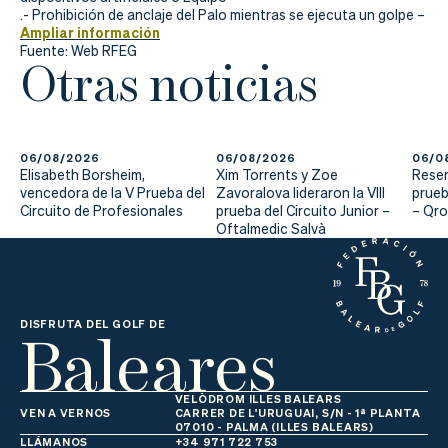
Actualidad
.- Prohibición de anclaje del Palo mientras se ejecuta un golpe –
Ampliar información
Tienda
Fuente: Web RFEG
Otras noticias
06/08/2026
06/08/2026
06/0
Elisabeth Borsheim,
Xim Torrents y Zoe
Reser
vencedora de la V Prueba del
Zavoralova lideraron la VIII
prueb
Circuito de Profesionales
prueba del Circuito Junior –
– Qr
Oftalmedic Salvà
Baleares
DISFRUTA DEL GOLF DE
VELÒDROM ILLES BALEARS
VEN A VERNOS
CARRER DE L'URUGUAI, S/N - 1ª PLANTA
07010 - PALMA (ILLES BALEARS)
LLÁMANOS
+34 971 722 753