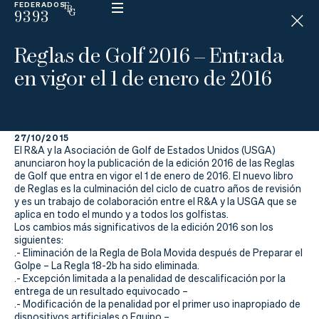
FEDERADOS
9393
ESP
H
Á
Reglas de Golf 2016 – Entrada
N
D
en vigor el 1 de enero de 2016
I
C
A
P
27/10/2015
El R&A y la Asociación de Golf de Estados Unidos (USGA)
La
anunciaron hoy la publicación de la edición 2016 de las Reglas
de Golf que entra en vigor el 1 de enero de 2016. El nuevo libro
de Reglas es la culminación del ciclo de cuatro años de revisión
Federación
y es un trabajo de colaboración entre el R&A y la USGA que se
aplica en todo el mundo y a todos los golfistas.
Federarse
Los cambios más significativos de la edición 2016 son los
siguientes:
.- Eliminación de la Regla de Bola Movida después de Preparar el
Jugar
Golpe – La Regla 18-2b ha sido eliminada.
.- Excepción limitada a la penalidad de descalificación por la
Aprender
entrega de un resultado equivocado –
.- Modificación de la penalidad por el primer uso inapropiado de
dispositivos artificiales o Equipo –