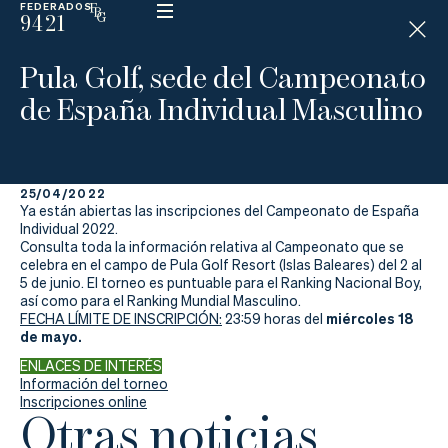
FEDERADOS
9421
ESP
H
Á
Pula Golf, sede del Campeonato
N
D
de España Individual Masculino
I
C
A
P
25/04/2022
Ya están abiertas las inscripciones del Campeonato de España
La
Individual 2022.
Consulta toda la información relativa al Campeonato que se
celebra en el campo de Pula Golf Resort (Islas Baleares) del 2 al
Federación
5 de junio. El torneo es puntuable para el Ranking Nacional Boy,
así como para el Ranking Mundial Masculino.
Federarse
miércoles 18
FECHA LÍMITE DE INSCRIPCIÓN:
23:59 horas del
de mayo.
Jugar
ENLACES DE INTERÉS
Información del torneo
Inscripciones online
Aprender
Otras noticias