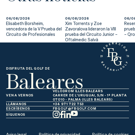
Actualidad
Tienda
06/08/2026
06/08/2026
06/0
Elisabeth Borsheim,
Xim Torrents y Zoe
Reser
vencedora de la V Prueba del
Zavoralova lideraron la VIII
prueb
Circuito de Profesionales
prueba del Circuito Junior –
– Qr
Oftalmedic Salvà
Baleares
DISFRUTA DEL GOLF DE
VELÒDROM ILLES BALEARS
VEN A VERNOS
CARRER DE L'URUGUAI, S/N - 1ª PLANTA
07010 - PALMA (ILLES BALEARS)
LLÁMANOS
+34 971 722 753
ESCRÍBENOS
FBGOLF@FBGOLF.COM
SÍGUENOS
Aviso legal
Política de privacidad
Política de cookies