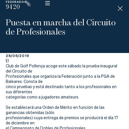
FEDERADOS
9420
ESP
H
Á
Puesta en marcha del Circuito
N
D
de Profesionales
I
C
A
P
28/06/2019
El
La
Club de Golf Pollença acoge este sábado la prueba inaugural
del Circuito de
Profesionales que organiza la Federación junto a la PGA de
Federación
Baleares. Consta de
cinco pruebas y está destinado tanto a los profesionales en
Federarse
sus diferentes
categorías como a jugadores amateurs.
Jugar
Se establecerá una Orden de Mérito en función de las
ganancias obtenidas (sólo
Aprender
profesionales) cuya entrega de premios se producirá el día 17
de diciembre en
el Campeonato de Dobles de Profesionales.