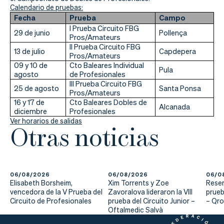
Actualidad
Calendario de pruebas:
Fecha
Prueba
Campo
Tienda
I Prueba Circuito FBG
29 de junio
Pollença
Pros/Amateurs
II Prueba Circuito FBG
13 de julio
Capdepera
Pros/Amateurs
09 y 10 de
Cto Baleares Individual
Pula
agosto
de Profesionales
III Prueba Circuito FBG
25 de agosto
Santa Ponsa
Pros/Amateurs
16 y 17 de
Cto Baleares Dobles de
Alcanada
diciembre
Profesionales
Ver horarios de salidas
Otras noticias
06/08/2026
06/08/2026
06/0
Elisabeth Borsheim,
Xim Torrents y Zoe
Reser
vencedora de la V Prueba del
Zavoralova lideraron la VIII
prueb
Circuito de Profesionales
prueba del Circuito Junior –
– Qr
Oftalmedic Salvà