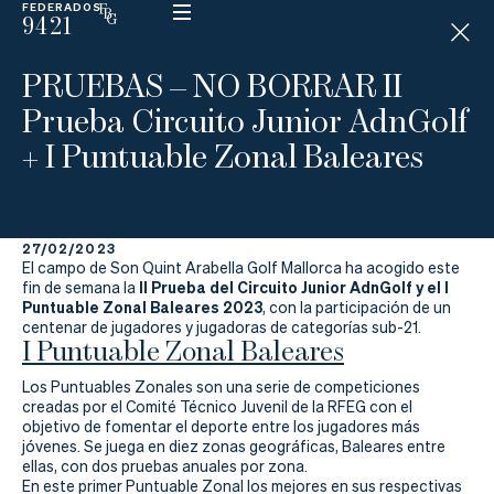
FEDERADOS
9421
ESP
H
Á
PRUEBAS – NO BORRAR II
N
D
Prueba Circuito Junior AdnGolf
I
C
+ I Puntuable Zonal Baleares
A
P
27/02/2023
La
El campo de Son Quint Arabella Golf Mallorca ha acogido este
II Prueba del Circuito Junior AdnGolf y el I
fin de semana la
Federación
Puntuable Zonal Baleares 2023
, con la participación de un
centenar de jugadores y jugadoras de categorías sub-21.
I Puntuable Zonal Baleares
Federarse
Los Puntuables Zonales son una serie de competiciones
Jugar
creadas por el Comité Técnico Juvenil de la RFEG con el
objetivo de fomentar el deporte entre los jugadores más
Aprender
jóvenes. Se juega en diez zonas geográficas, Baleares entre
ellas, con dos pruebas anuales por zona.
En este primer Puntuable Zonal los mejores en sus respectivas