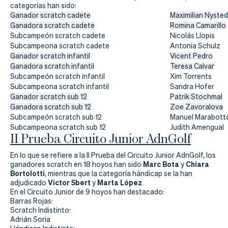
Actualidad
categorías han sido:
Ganador scratch cadete
Maximilian Nysted
Tienda
Ganadora scratch cadete
Romina Camarillo
Subcampeón scratch cadete
Nicolás Llopis
Subcampeona scratch cadete
Antonia Schulz
Ganador scratch infantil
Vicent Pedro
Ganadora scratch infantil
Teresa Calvar
Subcampeón scratch infantil
Xim Torrents
Subcampeona scratch infantil
Sandra Hofer
Ganador scratch sub 12
Patrik Stochmal
Ganadora scratch sub 12
Zoe Zavoralova
Subcampeón scratch sub 12
Manuel Marabott
Subcampeona scratch sub 12
Judith Amengual
II Prueba Circuito Junior AdnGolf
En lo que se refiere a la II Prueba del Circuito Junior AdnGolf, los
Marc Bota
Chiara
ganadores scratch en 18 hoyos han sido
y
Bortolotti
, mientras que la categoría hándicap se la han
Victor Sbert
Marta López
adjudicado
y
.
En el Circuito Junior de 9 hoyos han destacado:
Barras Rojas:
Scratch Indistinto:
Adrián Soria