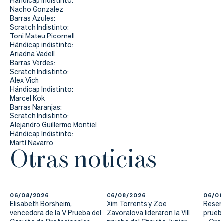
Hándicap Indistinto:
Nacho Gonzalez
Barras Azules:
Scratch Indistinto:
Toni Mateu Picornell
Hándicap indistinto:
Ariadna Vadell
Barras Verdes:
Scratch Indistinto:
Alex Vich
Hándicap Indistinto:
Marcel Kok
Barras Naranjas:
Scratch Indistinto:
Alejandro Guillermo Montiel
Hándicap Indistinto:
Martí Navarro
Otras noticias
06/08/2026
06/08/2026
06/0
Elisabeth Borsheim,
Xim Torrents y Zoe
Reser
vencedora de la V Prueba del
Zavoralova lideraron la VIII
prueb