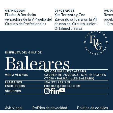
Actualidad
06/08/2026
06/08/2026
06/0
Tienda
Elisabeth Borsheim,
Xim Torrents y Zoe
Reser
vencedora de la V Prueba del
Zavoralova lideraron la VIII
prueb
Circuito de Profesionales
prueba del Circuito Junior –
– Qr
Oftalmedic Salvà
Baleares
DISFRUTA DEL GOLF DE
VELÒDROM ILLES BALEARS
VEN A VERNOS
CARRER DE L'URUGUAI, S/N - 1ª PLANTA
07010 - PALMA (ILLES BALEARS)
LLÁMANOS
+34 971 722 753
ESCRÍBENOS
FBGOLF@FBGOLF.COM
SÍGUENOS
Aviso legal
Política de privacidad
Política de cookies