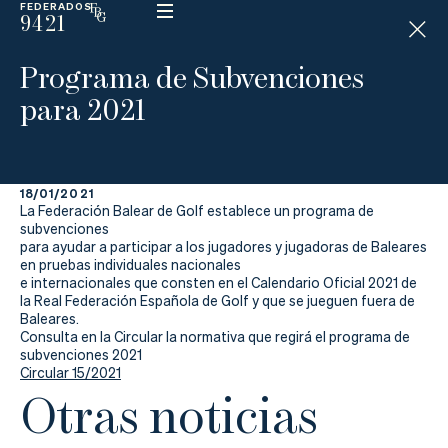
FEDERADOS
9421
ESP
H
Á
Programa de Subvenciones
N
D
para 2021
I
C
A
P
18/01/2021
La Federación Balear de Golf establece un programa de
La
subvenciones
para ayudar a participar a los jugadores y jugadoras de Baleares
en pruebas individuales nacionales
Federación
e internacionales que consten en el Calendario Oficial 2021 de
la Real Federación Española de Golf y que se jueguen fuera de
Federarse
Baleares.
Consulta en la Circular la normativa que regirá el programa de
subvenciones 2021
Jugar
Circular 15/2021
Otras noticias
Aprender