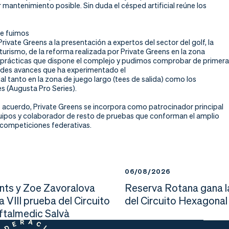
 mantenimiento posible. Sin duda el césped artificial reúne los
e fuimos
Private Greens a la
presentación a expertos del sector del golf, la
l turismo, de la reforma realizada por Private Greens en la zona
prácticas que dispone el complejo y pudimos comprobar de primera
ndes avances que ha experimentado el
ial tanto en la zona de juego largo (tees de salida) como los
s (Augusta Pro Series).
 acuerdo, Private Greens se incorpora como patrocinador principal
uipos y colaborador de resto de pruebas que conforman el amplio
 competiciones federativas.
6
06/08/2026
nts y Zoe Zavoralova
Reserva Rotana gana l
la VIII prueba del Circuito
del Circuito Hexagonal
Oftalmedic Salvà