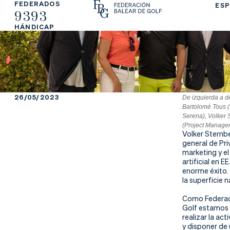
FEDERADOS
ESP
9393
La
Fe
Ju
HÁNDICAP
Fe
de
ga
de
ra
r
ra
rs
26/05/2023
De izquierda a d
Bartolomé Tous (
ci
e
Serena), Volker 
(Project Manage
Volker Sternbe
ón
general de Pri
marketing y e
artificial en E
enorme éxito. 
la superficie n
Ap
Ac
Ti
Como Federac
re
tu
en
Golf estamos 
realizar la ac
y disponer de 