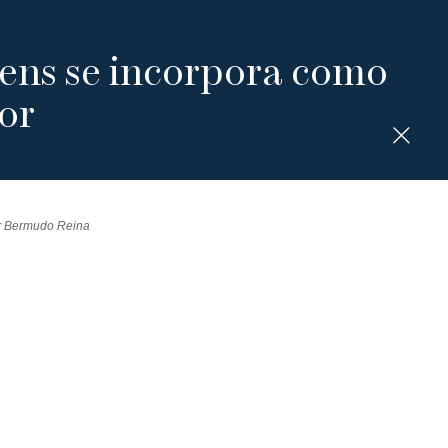
eens se incorpora como
or
or Bermudo Reina