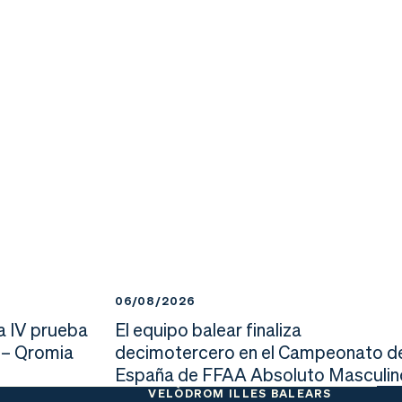
06/08/2026
a IV prueba
El equipo balear finaliza
 – Qromia
decimotercero en el Campeonato d
España de FFAA Absoluto Masculin
VELÒDROM ILLES BALEARS