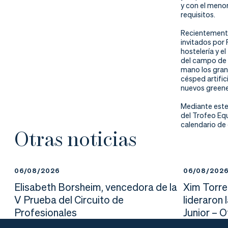
nd
ali
da
y con el menor
requisitos.
er
da
Recientement
invitados por 
d
hostelería y e
del campo de 
mano
los gra
césped artific
nuevos greene
Mediante este
del Trofeo Eq
calendario de
Otras noticias
06/08/2026
06/08/202
Elisabeth Borsheim, vencedora de la
Xim Torre
V Prueba del Circuito de
lideraron 
Profesionales
Junior – 