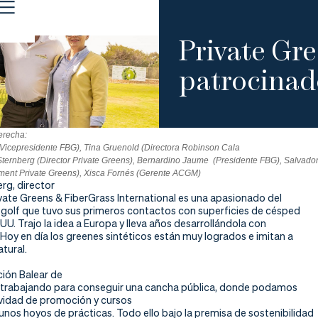
Private Gr
patrocinad
erecha:
Vicepresidente FBG), Tina Gruenold (Directora Robinson Cala
Sternberg (Director Private Greens), Bernardino Jaume
(Presidente FBG), Salvad
ment Private Greens), Xisca Fornés (Gerente ACGM)
rg, director
vate Greens & FiberGrass International es una apasionado del
l golf que tuvo sus primeros contactos con superficies de césped
E.UU. Trajo la idea a Europa y lleva años desarrollándola con
Hoy en día los greenes sintéticos están muy logrados e imitan a
atural.
ión Balear de
trabajando para conseguir una cancha pública, donde podamos
tividad de promoción y cursos
unos hoyos de prácticas. Todo ello bajo la premisa de sostenibilidad