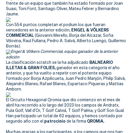
Actualidad
frente de un equipo que también ha estado formado por Joan
Suasi, Toni Font, Santiago Oliver, Mateu Febrer y Bernardino
Tienda
Jaume.
Con 554 puntos completan el podium los que fueran
ENGEL & VÖLKERS
vencedores en la anterior edición,
COMMERCIAL
(Giovanni Merello, Borja del Alcazar, Sofia
Vdovina, Raul Fullana, Pedro A. Salvá, Alberto Luengo, Guillermo
Borrás).
Engel & Völkers Commercial, equipo ganador de la anterior
edición
BALNEARIO
La clasificación scratch se la ha adjudicado
ILLETAS & GRAN FOLIES,
ganador en esta categoría el año
anterior, y que ha vuelto a repetir con el potente equipo
formado por Borja Azpilicueta, Juan Pedro Manjón, Philip Salvá,
Alejandro Blanes, Rafael Blanes, Espartaco Piqueras y Mattias
Amborn.
El Circuito Hexagonal Qromia que dio comienzo en el mes de
abril ha recorrido a lo largo del 2023 los campos de Andratx,
Pula Golf, Vall d’Or, T Golf Calviá, T Golf Palma, y Golf Son Gual.
Han participado un total de 62 equipos, y hemos contado por
patrocinio
QROMIA.
segundo año con el
de la firma
Muchas gracias a los participantes, a los campos que nos han