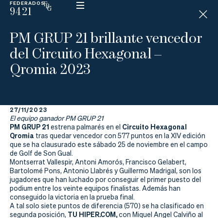
FEDERADOS
9421
ESP
H
Á
PM GRUP 21 brillante vencedor
N
D
del Circuito Hexagonal –
I
C
Qromia 2023
A
P
27/11/2023
La
El equipo ganador PM GRUP 21
PM GRUP 21
Circuito Hexagonal
estrena palmarés en el
Federación
Qromia
tras quedar vencedor con 577 puntos en la XIV edición
que se ha clausurado este sábado 25 de noviembre en el campo
de Golf de Son Gual.
Federarse
Montserrat Vallespir, Antoni Amorós, Francisco Gelabert,
Bartolomé Pons, Antonio Llabrés y Guillermo Madrigal, son los
Jugar
jugadores que han luchado por conseguir el primer puesto del
podium entre los veinte equipos finalistas. Además han
Aprender
conseguido la victoria en la prueba final.
A tal solo siete puntos de diferencia (570) se ha clasificado en
TU HIPER.COM,
segunda posición,
con Miquel Angel Calviño al