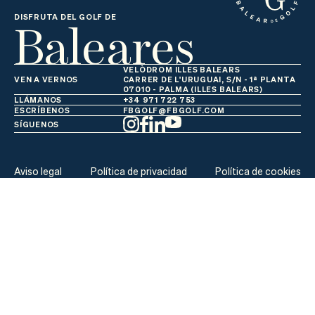
Baleares
DISFRUTA DEL GOLF DE
VELÒDROM ILLES BALEARS
VEN A VERNOS
CARRER DE L'URUGUAI, S/N - 1ª PLANTA
07010 - PALMA (ILLES BALEARS)
LLÁMANOS
+34 971 722 753
ESCRÍBENOS
FBGOLF@FBGOLF.COM
SÍGUENOS
Aviso legal
Política de privacidad
Política de cookies