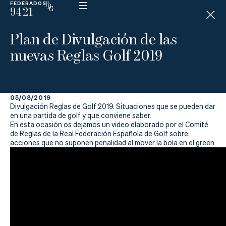
FEDERADOS
9421
ESP
H
Á
Plan de Divulgación de las
N
D
nuevas Reglas Golf 2019
I
C
A
P
05/08/2019
Divulgación Reglas de Golf 2019. Situaciones que se pueden dar
La
en una partida de golf y que conviene saber.
En esta ocasión os dejamos un video elaborado por el Comité
de Reglas de la Real Federación Española de Golf sobre
Federación
acciones que no suponen penalidad al mover la bola en el green.
Federarse
Jugar
Aprender