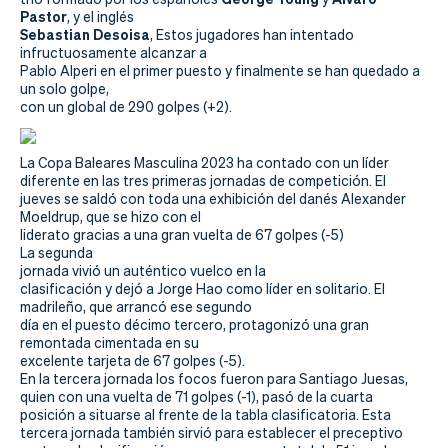
Actualidad
Pastor
, y el inglés
Sebastian Desoisa
, Estos jugadores han intentado
Tienda
infructuosamente alcanzar a
Pablo Alperi en el primer puesto y finalmente se han quedado a
un solo golpe,
con un global de 290 golpes (+2).
La Copa Baleares Masculina 2023 ha contado con un líder
diferente en las tres primeras jornadas de competición. El
jueves se saldó con toda una exhibición del danés Alexander
Moeldrup, que se hizo con el
liderato gracias a una gran vuelta de 67 golpes (-5)
La segunda
jornada vivió un auténtico vuelco en la
clasificación y dejó a Jorge Hao como líder en solitario. El
madrileño, que arrancó ese segundo
día en el puesto décimo tercero, protagonizó una gran
remontada cimentada en su
excelente tarjeta de 67 golpes (-5).
En la tercera jornada los focos fueron para Santiago Juesas,
quien con una vuelta de 71 golpes (-1), pasó de la cuarta
posición a situarse al frente de la tabla clasificatoria. Esta
tercera jornada también sirvió para establecer el preceptivo