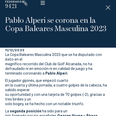
FEDERADOS
9421
ESP
H
Á
Pablo Alperi se corona en la
N
D
Copa Baleares Masculina 2023
I
C
A
P
11/12/2023
La Copa Baleares Masculina 2023 que se ha disputado con
La
éxito en el
magnífico recorrido del Club de Golf Alcanada, no ha
defraudado ni en emoción ni en calidad de juego y ha
Federación
Pablo Alperi
terminado coronando a
.
El jugador gijonés, que empezó cuarto
Federarse
en la cuarta y última jornada, a cuatro golpes de la cabeza, ha
sabido esperar
Jugar
su oportunidad y con una tarjeta de 70 golpes (-2), gracias a
tres birdies y un
solo bogey, se ha hecho con un notable triunfo.
Aprender
segunda posición
La
ha sido para un
George Young
Álvaro
trío formado por los españoles
y