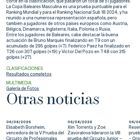
corte en la clasificación, que pasaron un total de 51 jugadores.
La Copa Baleares Masculina es una prueba puntuable para el
Ranking Mundial y para el Ranking Nacional Sub 18 2024, y ha
reunido a una numerosa representación española, pero
también a jugadores de otros países europeos como Austria,
Bélgica, Dinamarca, Inglaterra, Italia, Polonia o Rusia.
Entre los jugadores de Baleares, cabe destacar la buena
actuación de Bruno Marqués finalizando en T9 con un
acumulado de 295 golpes (+7). Federico Paez ha finalizado en
T26 con 307 golpes (+19) y Victor Del Pozo en T48 con 315
golpes (+27).
CLASIFICACIONES
Resultados completos
MULTIMEDIA
Galería de Fotos
Otras noticias
06/08/2026
06/08/2026
06/0
Elisabeth Borsheim,
Xim Torrents y Zoe
Reser
vencedora de la V Prueba del
Zavoralova lideraron la VIII
prueb
Circuito de Profesionales
prueba del Circuito Junior –
– Qr