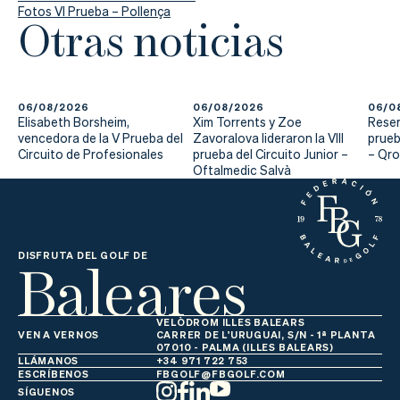
Fotos VI Prueba – Pollença
Otras noticias
06/08/2026
06/08/2026
06/0
Elisabeth Borsheim,
Xim Torrents y Zoe
Reser
vencedora de la V Prueba del
Zavoralova lideraron la VIII
prueb
Circuito de Profesionales
prueba del Circuito Junior –
– Qr
Oftalmedic Salvà
Baleares
DISFRUTA DEL GOLF DE
VELÒDROM ILLES BALEARS
VEN A VERNOS
CARRER DE L'URUGUAI, S/N - 1ª PLANTA
07010 - PALMA (ILLES BALEARS)
LLÁMANOS
+34 971 722 753
ESCRÍBENOS
FBGOLF@FBGOLF.COM
SÍGUENOS