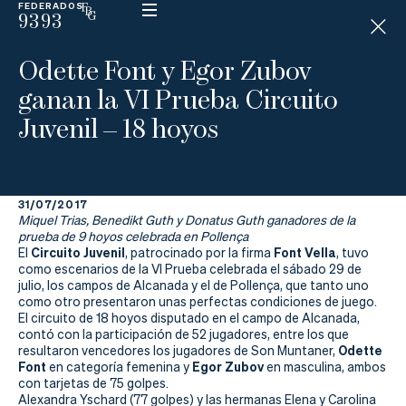
FEDERADOS
9393
ESP
H
Á
Odette Font y Egor Zubov
N
D
ganan la VI Prueba Circuito
I
C
Juvenil – 18 hoyos
A
P
31/07/2017
La
Miquel Trias, Benedikt Guth y Donatus Guth ganadores de la
prueba de 9 hoyos celebrada en Pollença
Federación
Circuito Juvenil
Font Vella
El
, patrocinado por la firma
, tuvo
como escenarios de la VI Prueba celebrada el sábado 29 de
julio, los campos de Alcanada y el de Pollença, que tanto uno
Federarse
como otro presentaron unas perfectas condiciones de juego.
El circuito de 18 hoyos disputado en el campo de Alcanada,
Jugar
contó con la participación de 52 jugadores, entre los que
Odette
resultaron vencedores los jugadores de Son Muntaner,
Aprender
Font
Egor Zubov
en categoría femenina y
en masculina, ambos
con tarjetas de 75 golpes.
Alexandra Yschard (77 golpes) y las hermanas Elena y Carolina