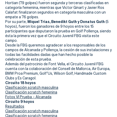
Actualidad
Hortian (79 golpes) fueron segunda y terceras clasificadas en
categoría femenina, mientras que Victor Ginart y Javier Ros
Tienda
Calafat finalizaron segundos en categoría masculina con un
empate a 76 golpes.
Miquel Trias, Benedikt Guth y Donatus Guth
Por su parte,
(5
hoyos), fueron los ganadores de 9 hoyos entre los 15
participantes que disputaron la prueba en Golf Pollença, siendo
ésta la primera vez que el Circuito Juvenil FBG visita este
campo.
Desde la FBG queremos agradecer a los responsables de los
campos de Alcanada y Pollença, la cesión de sus instalaciones y
todas las facilidades dadas que han hecho posible la
celebración de esta prueba.
Además del patrocinio de Font Vella, el Circuito Juvenil FBG
cuenta con la colaboración del Consell de Mallorca, Air Europa,
BMW Proa Premium, Golf’Us, Wilson Golf, Handmade Custom
Clubs y Es Caragol.
Circuito 18 hoyos
Clasificación scratch masculina
Clasificación scratch femenina
Fotos VI Prueba – Alcanada
Circuito 9 hoyos
Resultados
Clasificación scratch masculina
Clasificación scratch femenina