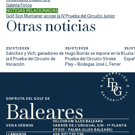
Galería Fotos
NOTICIAS RELACIONADAS
Golf Son Muntaner acoge la IV Prueba del Circuito Junior
Otras noticias
23/07/2026
23/07/2026
23/0
Sánchez y Vich, ganadores de
Hugo Borrás se impone en la III
Luna
la II Prueba del Circuito de
Prueba del Circuito Stroke
Españ
Iniciación
Play – Bodegas José L. Ferrer
Baleares
DISFRUTA DEL GOLF DE
VELÒDROM ILLES BALEARS
VEN A VERNOS
CARRER DE L'URUGUAI, S/N - 1ª PLANTA
07010 - PALMA (ILLES BALEARS)
LLÁMANOS
+34 971 722 753