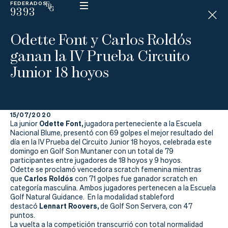
FEDERADOS
9393
ESP
H
Á
Odette Font y Carlos Roldós
N
D
ganan la IV Prueba Circuito
I
C
Junior 18 hoyos
A
P
15/07/2020
La
Odette Font,
La junior
jugadora perteneciente a la Escuela
Nacional Blume, presentó con 69 golpes el mejor resultado del
Federación
día en la IV Prueba del Circuito Junior 18 hoyos, celebrada este
domingo en Golf Son Muntaner con un total de 79
participantes entre jugadores de 18 hoyos y 9 hoyos.
Federarse
Odette se proclamó vencedora scratch femenina mientras
Carlos Roldós
que
con 71 golpes fue ganador scratch en
Jugar
categoría masculina. Ambos jugadores pertenecen a la Escuela
Golf Natural Guidance. En la modalidad stableford
Aprender
Lennart Roovers,
destacó
de Golf Son Servera, con 47
puntos.
La vuelta a la competición transcurrió con total normalidad