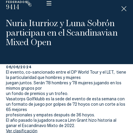
FEDERADOS
9414
ESP
H
Á
Nuria Iturrioz y Luna Sobrón
N
D
participan en el Scandinavian
I
C
Mixed Open
A
P
06/06/2024
La
El evento, co-sancionado entre el DP World Tour y el LET, tiene
la particularidad que hombres y mujeres
Federación
juegan juntos. Serán 78 hombres y 78 mujeres jugando en los
mismos grupos por
un fondo de premios y un trofeo.
Federarse
Vasatorps Golfklubb es la sede del evento de esta semana con
un formato de juego por golpes de 72 hoyos con un corte a los
Jugar
65 mejores
profesionales y empates después de 36 hoyos.
Aprender
El año pasado la jugadora sueca Linn Grant hizo historia al
ganar el Escandinavo Mixto de 2022.
Ver clasificación