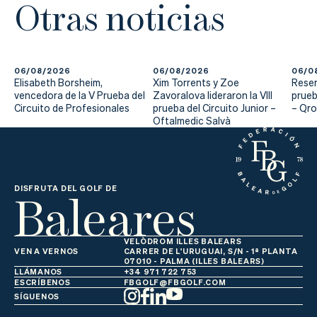
Otras noticias
Actualidad
Tienda
06/08/2026
06/08/2026
06/0
Elisabeth Borsheim,
Xim Torrents y Zoe
Reser
vencedora de la V Prueba del
Zavoralova lideraron la VIII
prueb
Circuito de Profesionales
prueba del Circuito Junior –
– Qr
Oftalmedic Salvà
Baleares
DISFRUTA DEL GOLF DE
VELÒDROM ILLES BALEARS
VEN A VERNOS
CARRER DE L'URUGUAI, S/N - 1ª PLANTA
07010 - PALMA (ILLES BALEARS)
LLÁMANOS
+34 971 722 753
ESCRÍBENOS
FBGOLF@FBGOLF.COM
SÍGUENOS